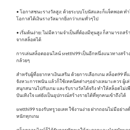
• โอกาสชนะรางวัลสูง: ด้วยระบบโบนัสและก็แจ็คพอต ทำให้
โอกาสได้เงินรางวัลมากยิ่งกว่าเกมทั่วๆไป
• เริ่มต้นง่าย: ไม่มีความจำเป็นที่ต้องมีทุนสูง ก็สามารถสร
จากสล็อตได้
การเล่นสล็อตออนไลน์ sretthi99 เป็นอีกหนึ่งแนวทางสร้า
กล้วยๆ
สำหรับผู้ที่อยากหาเงินเสริม ด้วยการเลือกเกม สล็อต99 ที่แ
จังหวะการพนัน แล้วก็ใช้เทคนิคต่างๆอย่างเหมาะควร ผู้เ
สนุกสนานไปกับเกม และรับรางวัลได้จริง ทำให้สล็อตไม่เพ
บันเทิงใจ แต่ยังเป็นอุปกรณ์สร้างรายได้ที่ทุกคนเข้าถึงได้
sretthi99 รองรับทรูวอเลท ใช้งานง่าย ฝากถอนไม่มีอย่าง
หนักทุกเกม
สล็อตออนไลน์ก็ได้รับการพัฒนาให้สะดวกและนำสมัยมาก