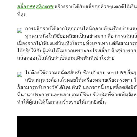
สล็อต99
สล็อต99
สร้างรายได้กับสล็อตกล้วยๆแตกดีได้เงิน
ที่สุด
การผลิตรายได้จากโลกออนไลน์กลายเป็นเรื่องง่ายและเ
ทุกคน หนึ่งในวิธียอดนิยมเป็นอย่างมาก คือ การเล่นส
เนื่องจากไม่เพียงแต่บันเทิงใจรวมทั้งบรรเทา แต่ยังสามา
ได้จริงให้กับผู้เล่นได้ไม่ยากเพราะอะไร สล็อต ถึงสร้างราย
สล็อตออนไลน์นับว่าเป็นเกมเดิมพันที่เข้าใจง่าย
ไม่ต้องใช้ความถนัดสลับซับซ้อนดังเกม sretthi99 อื่น
สปิน หมุนวงล้อ แล้วคอยให้เครื่องหมายเรียงตรงตามไ
ก็สามารถรับรางวัลได้โดยทันที นอกจากนี้ เกมสล็อตยังมี
ที่นานาประการ และหลายเกมมีฟีพบร์โบนัสที่ช่วยเพิ่มจั
ทำให้ผู้เล่นได้โอกาสสร้างรายได้มากยิ่งขึ้น