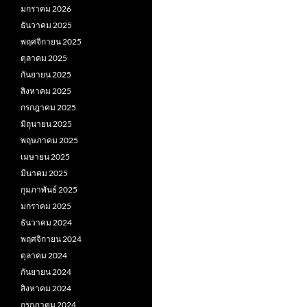
มกราคม 2026
ธันวาคม 2025
พฤศจิกายน 2025
ตุลาคม 2025
กันยายน 2025
สิงหาคม 2025
กรกฎาคม 2025
มิถุนายน 2025
พฤษภาคม 2025
เมษายน 2025
มีนาคม 2025
กุมภาพันธ์ 2025
มกราคม 2025
ธันวาคม 2024
พฤศจิกายน 2024
ตุลาคม 2024
กันยายน 2024
สิงหาคม 2024
กรกฎาคม 2024