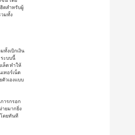
ิตสำหรับผู้
วมทั้ง
ทั้งเบิกเงิน
ระบบนี้
เล็ต ทำให้
นเทอร์เน็ต
ยตัวเองแบบ
ด็นการกรอก
ง่ายมากยิ่ง
้โดยทันที