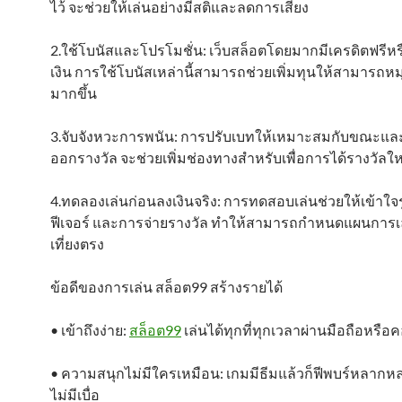
ไว้ จะช่วยให้เล่นอย่างมีสติและลดการเสี่ยง
2.ใช้โบนัสและโปรโมชั่น: เว็บสล็อตโดยมากมีเครดิตฟรีห
เงิน การใช้โบนัสเหล่านี้สามารถช่วยเพิ่มทุนให้สามารถหม
มากขึ้น
3.จับจังหวะการพนัน: การปรับเบทให้เหมาะสมกับขณะแล
ออกรางวัล จะช่วยเพิ่มช่องทางสำหรับเพื่อการได้รางวัลใ
4.ทดลองเล่นก่อนลงเงินจริง: การทดสอบเล่นช่วยให้เข้าใ
ฟีเจอร์ และการจ่ายรางวัล ทำให้สามารถกำหนดแผนการเล
เที่ยงตรง
ข้อดีของการเล่น สล็อต99 สร้างรายได้
• เข้าถึงง่าย:
สล็อต99
เล่นได้ทุกที่ทุกเวลาผ่านมือถือหรือ
• ความสนุกไม่มีใครเหมือน: เกมมีธีมแล้วก็ฟีพบร์หลากห
ไม่มีเบื่อ