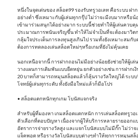
หนึ่งในจุดเด่นของ สล็อต99 รองรับทรูวอเลท คือระบบ ฝาก
อย่างต่ำ ซึ่งเหมาะกับผู้เล่นทุกกรุ๊ป ไม่ว่าจะมีงบมากหรือ
เข้ามาร่วมสนุกได้อย่างมาก ระบบนี้ช่วยทำให้ผู้เล่นควบค
ประมาณการพนันเจริญขึ้น ทำให้ไม่จำเป็นที่จะต้องมาวิต
กลุ้มใจประเด็นการลงทุนสูงเกินไป รวมทั้งยังเหมาะสมกับค
ต้องการทดลองเล่นสล็อตใหม่ๆหรือเกมที่ยังไม่คุ้นเคย
นอกเหนือจากนี้ การฝากถอนไม่มีอย่างน้อยยังช่วยให้ผู้เล
วางแผนการเดิมพันแบบยืดหยุ่น ยกตัวอย่างเช่น การฝากเงิ
20 บาทก็สามารถหมุนสล็อตแล้วก็ลุ้นรางวัลใหญ่ได้ ระบบน
โจทย์ผู้เล่นทุกระดับ ทั้งยังมือใหม่แล้วก็มือโปร
• สล็อตแตกหนักทุกเกม โบนัสแจกจริง
สำหรับผู้ที่มองหา เกมสล็อตแตกหนัก การเล่นสล็อตทรูวอเ
ตัวเลือกที่ตอบปัญหา เนื่องจากผู้ให้บริการหลายรายออกแ
อัตราการจ่ายรางวัลสูง และแจกโบนัสแบบไม่มีกั๊ก ไม่ว่าจ
แจ็คพอต หรือรางวัลโบนัสแบบต่างๆทำให้ทุกการหมุนสล็