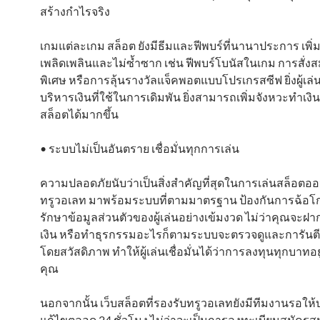
สร้างกำไรจริง
เกมแต่ละเกม สล็อต ยังมีธีมและฟีพบร์ที่นานาประการ เพิ
เพลิดเพลินและไม่ซ้ำซาก เช่น ฟีพบร์โบนัสในเกม การสั่ง
พิเศษ หรือการลุ้นรางวัลแจ็คพอตแบบโปรเกรสซีฟ ยิ่งผู้เล่นร
บริหารเงินที่ใช้ในการเดิมพัน ยิ่งสามารถเพิ่มจังหวะทำเง
สล็อตได้มากขึ้น
• ระบบไม่เป็นอันตราย เชื่อมั่นทุกการเล่น
ความปลอดภัยนับว่าเป็นสิ่งสำคัญที่สุดในการเล่นสล็อตออ
ทรูวอเลท มาพร้อมระบบที่ตามมาตรฐาน ป้องกันการฉ้อโก
รักษาข้อมูลส่วนตัวของผู้เล่นอย่างเข้มงวด ไม่ว่าคุณจะฝา
เงิน หรือทำธุรกรรมอะไรก็ตามระบบจะตรวจดูและการันต
โดยสวัสดิภาพ ทำให้ผู้เล่นเชื่อมั่นได้ว่าการลงทุนทุกบาทอ
คุณ
นอกจากนั้น เว็บสล็อตที่รองรับทรูวอเลทยังมีทีมงานรอให
แก้ไขตลอด 24 ชั่วโมง ไม่ว่าจะเป็นการลงทะเบียนสมัครส