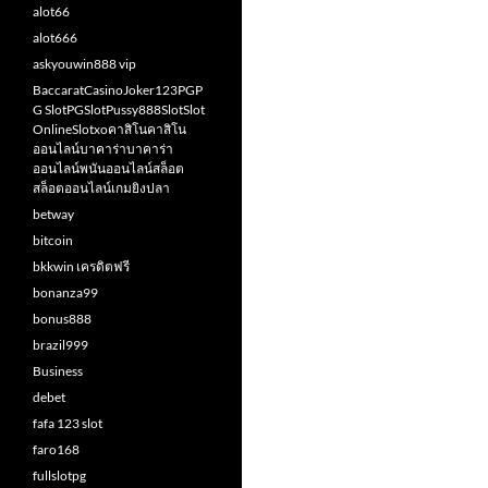
alot66
alot666
askyouwin888 vip
BaccaratCasinoJoker123PGP
G SlotPGSlotPussy888SlotSlot
OnlineSlotxoคาสิโนคาสิโน
ออนไลน์บาคาร่าบาคาร่า
ออนไลน์พนันออนไลน์สล็อต
สล็อตออนไลน์เกมยิงปลา
betway
bitcoin
bkkwin เครดิตฟรี
bonanza99
bonus888
brazil999
Business
debet
fafa 123 slot
faro168
fullslotpg