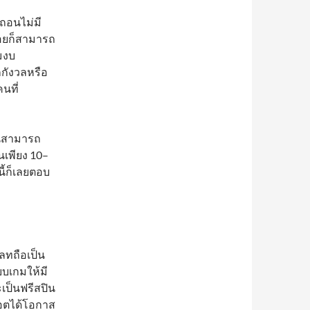
ถอนไม่มี
น้อยก็สามารถ
ุมงบ
กกังวลหรือ
นที่
่นสามารถ
นเพียง 10–
ี้ก็เลยตอบ
ลทถือเป็น
บบเกมให้มี
ะเป็นฟรีสปิน
อตได้โอกาส