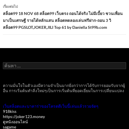
เรื่องต่อไป
สล็อต99 18 NOV 68 สล็อต99 เว็บตรง ถอนได้จริง ไม่มีเบี้ยว ชวนเพื่อน
มาเป็นเศรษฐี รายได้หลักแสน สล็อตทดลองเล่นฟรีฝาก-ถอน 3 วิ
สล็อต99 PGSLOT,JOKER,JILI Top 61 by Daniella St99b.com
ค้นหา
สำหรับ:
ความมั่นใจในตัวเองมีความจำเป็นมากยิ่งกว่าการได้รับการยอมรับจากผู้
อื่น การเริ่มต้นทำสิ่งใหม่ๆเป็นการเริ่มต้นที่ยอดเยี่ยมในการเปลี่ยนแปลง
เว็บสล็อตและบาคาร่าของโครตดีเว็บนี้เล่นแล้วรวยจัดๆ
918kiss
https://joker123.money
ดูหนังออนไลน์
sagame