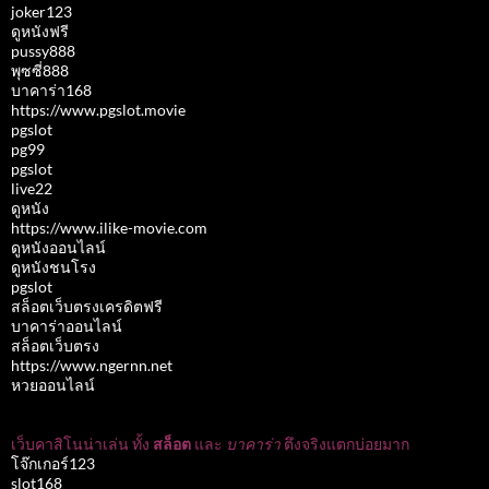
joker123
ดูหนังฟรี
pussy888
พุซซี่888
บาคาร่า168
https://www.pgslot.movie
pgslot
pg99
pgslot
live22
ดูหนัง
https://www.ilike-movie.com
ดูหนังออนไลน์
ดูหนังชนโรง
pgslot
สล็อตเว็บตรงเครดิตฟรี
บาคาร่าออนไลน์
สล็อตเว็บตรง
https://www.ngernn.net
หวยออนไลน์
เว็บคาสิโนน่าเล่น ทั้ง
สล็อต
และ
บาคาร่า
ตึงจริงแตกบ่อยมาก
โจ๊กเกอร์123
slot168