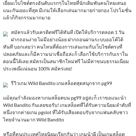
เยี่ยมเว็บไซต์ตรงอันดับแรกๆในไทยที่นักเดิมพันคนไทยเสนอ
แนะกันเยอะที่สุด มีเกมให้เลือกเล่นมากมายก่ายกอง โปรโมชั่น
แล้วก็กิจกรรมมากมาย
สมัครแล้วรับเครดิตฟรีได้ทันที เปิดให้บริการตลอด 1 วัน
ฝากถอนง่าย ไม่มีอย่างน้อย ฝากถอนผ่านระบบออโต้ได้
ทันที บอกเลยว่า คนไหนที่ต้องการเล่นเกมกับเว็บไซต์ตรงที่
ปลอดภัยและก็มีความน่าเชื่อถือล่ะก็ เลือกใช้บริการกับเราใน
ตอนนี้ได้เลย สมัครเป็นสมาชิกใหม่ฟรี ไม่มีค่าขนบธรรมเนียม
ประเพณีแน่นอน 100% สมัครเลย!
รีวิวเกม Wild Bandito เกมสล็อตสุดสนุกจาก pg99
แม้คุณกำลังมองหาเกมสล็อตบน pg99 อยู่ล่ะก็ เราขอแนะนำ
Wild Bandito กันเลยขอรับ! เกมสล็อตที่ได้รับความนิยมลำดับที่
หนึ่งจากค่ายเกม pgslot ที่ได้รับเสียงตอบรับจากแฟนคลับชาว
ไทยจำนวนมาก Wild Bandito
หรือที่คนประเทศไทยนิยมเรียกกันว่า เกมน้าผี เป็นเกมสล็อต