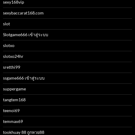
sexy168vip
sexybaccarat168.com
slot
Slotgame666 เข้าสู่ระบบ
slotxo
slotxo24hr
sretthi99
ssgame666 เข้าสู่ระบบ
suppergame
tangtem168
teenoi69
temmax69
tookhuay 88 ถูกหวย88