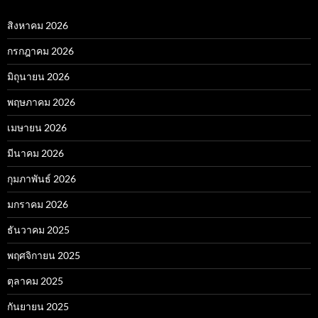
สิงหาคม 2026
กรกฎาคม 2026
มิถุนายน 2026
พฤษภาคม 2026
เมษายน 2026
มีนาคม 2026
กุมภาพันธ์ 2026
มกราคม 2026
ธันวาคม 2025
พฤศจิกายน 2025
ตุลาคม 2025
กันยายน 2025