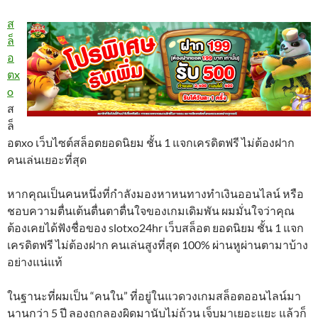
ส
ล็
อ
ตx
o
ส
ล็
อตxo เว็บไซต์สล็อตยอดนิยม ชั้น 1 แจกเครดิตฟรี ไม่ต้องฝาก
คนเล่นเยอะที่สุด
หากคุณเป็นคนหนึ่งที่กำลังมองหาหนทางทำเงินออนไลน์ หรือ
ชอบความตื่นเต้นตื่นตาตื่นใจของเกมเดิมพัน ผมมั่นใจว่าคุณ
ต้องเคยได้ฟังชื่อของ slotxo24hr เว็บสล็อต ยอดนิยม ชั้น 1 แจก
เครดิตฟรี ไม่ต้องฝาก คนเล่นสูงที่สุด 100% ผ่านหูผ่านตามาบ้าง
อย่างแน่แท้
ในฐานะที่ผมเป็น “คนใน” ที่อยู่ในแวดวงเกมสล็อตออนไลน์มา
นานกว่า 5 ปี ลองถูกลองผิดมานับไม่ถ้วน เจ็บมาเยอะแยะ แล้วก็