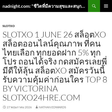
ค้นหา
nadnight.com: "ชีวิตที่มีความสุขและสนุกสำหรับผู้ที่ตื่นเช้าที่ Nad Night"
ข้าม
เมนูหลัก
ไป
ยัง
เนื้อหา
SLOTXO
SLOTXO 1 JUNE 26 สล็อตXO
สล็อตออนไลน์คุณภาพ ที่คน
ไทยเลือก ทุกยอดฝาก 5% ทุก
โปร ถอนได้จริง กดสมัครเลยพี่
มีดีให้ลุ้น สล็อตXO สมัครวันนี้
รับความคุ้มค่าก่อนใคร TOP 8
BY VICTORINA
SLOTXO24HRE.COM
27 พฤษภาคม 2026
NATHAN EDWARDS