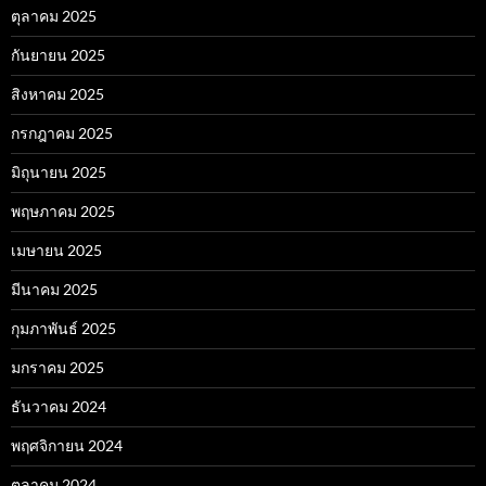
ตุลาคม 2025
กันยายน 2025
สิงหาคม 2025
กรกฎาคม 2025
มิถุนายน 2025
พฤษภาคม 2025
เมษายน 2025
มีนาคม 2025
กุมภาพันธ์ 2025
มกราคม 2025
ธันวาคม 2024
พฤศจิกายน 2024
ตุลาคม 2024