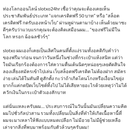
ท่องโลกออนไลน์ slotxo24hr เชื่อว่าคุณจะต้องเคยเห็น
ประชาสัมพันธ์ประเภท “แจกเครดิตฟรี 50 บาท” หรือ “สล็อต
เครดิตฟรี กดรับเองหน้าเว็บ” ผ่านหูผ่านตามาบ้าง เห็นด้วยมาซะ
ดีๆครับว่าแวบแรกคุณจะต้องคิดเสมือนผม… “ของฟรีไม่มีใน
โลก หรอก ฉ้อฉลชัวร์ๆ”
slotxo ผมเองก็เคยเป็นเลิศในคนที่ตั้งแง่รวมทั้งอคติกับคำว่า
ของฟรีมาก่อน จนกว่าวันหนึ่งในช่วงที่กระเป๋าแห้งสนิท แต่ว่า
ใจมันเรียกร้องต้องการใส่ความตื่นเต้นนิดๆหน่อยๆเลยตัดสินใจ
ลองเสี่ยงสมัครเข้าไปเล่น เว็บสล็อตฟรีเครดิต ไม่ต้องฝาก สมัคร
ง่าย เล่นได้ในทันที ดูสักตั้ง กะว่าถ้าเกิดโดนโกงหรือเงื่อนไขยุ่ง
ยากก็แค่กดปิดเว็บไซต์ทิ้งไป ไม่ได้เสียหายอะไรด้วยเหตุว่าไม่ได้
ควักเงินในกระเป๋าตัวเองสักบาท
แต่นั่นแหละครับผม… ประสบการณ์ในวันนั้นมันเปลี่ยนความคิด
ผมไปชั่วกัลปวสาน รวมทั้งเปลี่ยนเป็นสิ่งที่ทำให้เกิดเนื้อหานี้ที่
ผมจะมาเหลาให้ฟังแบบหมดเปลือก ไม่มีอวย ไม่มีผู้ช่วยเหลือ
เล่าจากสิ่งที่พบมาพร้อมกับตัวล้วนๆครับผม!