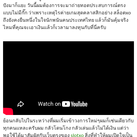
ปังมาก็แยะ วันนี้ผมต้องการจะมาถ่ายทอดประสบการณ์ตรง
แบบไม่มีกั๊ก ว่าเพราะเหตุไรค่ายเกมสุดคลาสสิกอย่าง สล็อตxo
ถึงยังคงยืนหนึ่งในใจนักพนันคนประเทศไทย แล้วก็มันคุ้มจริง
ไหมที่คุณจะเอาเงินแล้วก็เวลามาลงทุนกับที่นี่ครับ
ย้อนกลับไปในระหว่างที่ผมเริ่มเข้าวงการใหม่ๆผมก็เช่นเดียวกับ
ทุกคนแหละครับผม กลัวโดนโกง กลัวเล่นแล้วไม่ได้เงิน แต่ว่า
พอใช้ได้มาสัมผัสกับเว็บตรงของ
slotxo
สิ่งที่ทำให้ผมเปิดใจเป็น