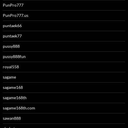
PunPro777
PunPro777.us
puntaek66
puntaek77
pussy888
pussy888fun
royal558
sagame
sagame168
sagame168th
sagame168th.com
sawan888