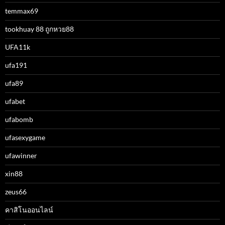
temmax69
tookhuay 88 ถูกหวย88
UFA11k
ufa191
ufa89
ufabet
ufabomb
ufasexygame
ufawinner
xin88
zeus66
คาสิโนออนไลน์