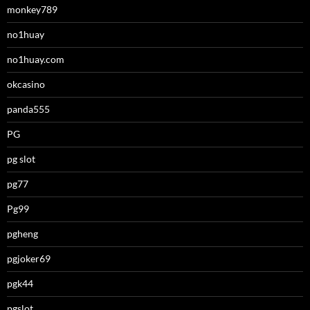
monkey789
no1huay
no1huay.com
okcasino
panda555
PG
pg slot
pg77
Pg99
pgheng
pgjoker69
pgk44
pgslot