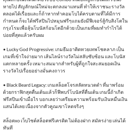
หายไป สัญลักษณ์ใหม่จะตกลงมาแทนที่ ทำให้เราชนะรางวัล
ตลอดได้เรื่อยและก็ถ้าหากทำคอมโบได้ครบตามที่ได้มีการ
กำหนด ก็จะได้ฟรีสปินไปหมุนฟรีๆแถมยังมีฟีเจอร์สู้กับสิงโตใน
กรุงโรมเพื่อลุ้นโบนัสก้อนโตอีกด้วย เป็นเกมที่ผมทำกำไรได้
บ่อยที่สุดแล้วครับผม
• Lucky God Progressive: เกมธีมอาติดทวยเทพโชคลาภ เป็น
เกมที่เข้าใจง่ายมาก เส้นไลน์รางวัลไม่สลับซับซ้อน และโบนัส
แตกหลายครั้ง เหมาะสมมากสำหรับผู้ที่ถูกใจสะสมยอดเงิน
รางวัลไปเรื่อยอย่างมั่นคงถาวร
• Black Beard Legacy: เกมสล็อตโจรสลัดหนวดดำ ที่มาพร้อม
ด้วยกราฟิกสุดตื่นเต้นแล้วก็ฟีพบร์โบนัสที่ตื่นเต้น เกมนี้ถ้าเกิด
ฟรีสปินเข้าเมื่อไร บอกเลยว่าเตรียมความพร้อมรับเงินหมื่นเงิน
แสนได้เลย เนื่องจากตัวคูณเขาโหดจริงๆ
สล็อตxo เว็บไซต์สล็อตฟรีเครดิต ไม่ต้องฝาก สมัครง่าย เล่นได้
ทันที