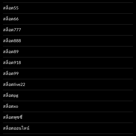
สล็อต55
สล็อต66
สล็อต777
สล็อต888
สล็อต89
สล็อต918
สล็อต99
สล็อตlive22
สล็อตpg
สล็อตxo
สล็อตพุซซี่
สล็อตออนไลน์