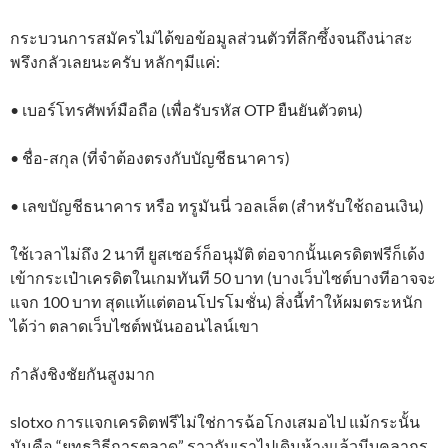
กระบวนการสมัครไม่ได้ขอข้อมูลส่วนตัวที่ลึกซึ้งจนถึงน่าสะ
พรึงกลัวเลยนะครับ หลักๆมีแค่:
• เบอร์โทรศัพท์มือถือ (เพื่อรับรหัส OTP ยืนยันตัวตน)
• ชื่อ-สกุล (ที่จำต้องตรงกับบัญชีธนาคาร)
• เลขบัญชีธนาคาร หรือ ทรูมันนี่ วอลเล็ต (สำหรับใช้ถอนเงิน)
ใช้เวลาไม่ถึง 2 นาที ยูสเซอร์ก็อนุมัติ ต่อจากนั้นเครดิตฟรีก็เด้ง
เข้ากระเป๋าเครดิตในเกมทันที 50 บาท (บางเว็บไซต์บางทีอาจจะ
แจก 100 บาท สุดแท้แต่ตอนโปรโมชั่น) สิ่งนี้ทำให้ผมตระหนัก
ได้ว่า ตลาดเว็บไซต์พนันออนไลน์เขา
กำลังชิงชัยกันสูงมาก
slotxo การแจกเครดิตฟรีไม่ใช่การฉ้อโกงเสมอไป แม้กระนั้น
มันคือ “ยุทธวิธีการตลาด” ราวกับเราไปเดินห้างแล้วมีบุคลากร