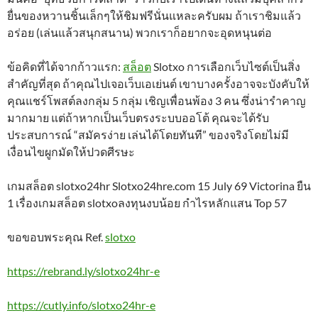
ยื่นของหวานชิ้นเล็กๆให้ชิมฟรีนั่นแหละครับผม ถ้าเราชิมแล้ว
อร่อย (เล่นแล้วสนุกสนาน) พวกเราก็อยากจะอุดหนุนต่อ
ข้อคิดที่ได้จากก้าวแรก:
สล็อต
Slotxo การเลือกเว็บไซต์เป็นสิ่ง
สำคัญที่สุด ถ้าคุณไปเจอเว็บเอเย่นต์ เขาบางครั้งอาจจะบังคับให้
คุณแชร์โพสต์ลงกลุ่ม 5 กลุ่ม เชิญเพื่อนพ้อง 3 คน ซึ่งน่ารำคาญ
มากมาย แต่ถ้าหากเป็นเว็บตรงระบบออโต้ คุณจะได้รับ
ประสบการณ์ “สมัครง่าย เล่นได้โดยทันที” ของจริงโดยไม่มี
เงื่อนไขผูกมัดให้ปวดศีรษะ
เกมสล็อต slotxo24hr Slotxo24hre.com 15 July 69 Victorina ยืน
1 เรื่องเกมสล็อต slotxoลงทุนงบน้อย กำไรหลักแสน Top 57
ขอขอบพระคุณ Ref.
slotxo
https://rebrand.ly/slotxo24hr-e
https://cutly.info/slotxo24hr-e