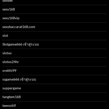
sbobet
sexy168
sexy168vip
sexybaccarat168.com
slot
Slotgame666 เข้าสู่ระบบ
slotxo
slotxo24hr
sretthi99
ssgame666 เข้าสู่ระบบ
suppergame
tangtem168
teenoi69