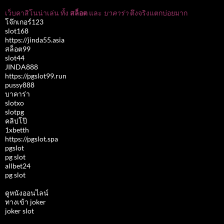
เว็บคาสิโนน่าเล่น ทั้ง
สล็อต
และ
บาคาร่า
ตึงจริงแตกบ่อยมาก
โจ๊กเกอร์123
slot168
https://jinda55.asia
สล็อต99
slot44
JINDA888
https://pgslot99.run
pussy888
บาคาร่า
slotxo
slotpg
คลิปโป๊
1xbetth
https://pgslot.spa
pgslot
pg slot
allbet24
pg slot
ดูหนังออนไลน์
ทางเข้า joker
joker slot