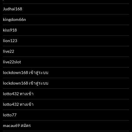
Judhai168
kingdom66n
kiss918
lion123
live22
live22slot
lockdown168 เข้าสู่ระบบ
lockdown168 เข้าสู่ระบบ
lotto432 ทางเข้า
lotto432 ทางเข้า
lotto77
macau69 สมัคร