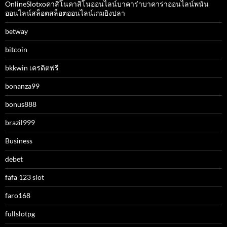
OnlineSlotxoคาสิโนคาสิโนออนไลน์บาคาร่าบาคาร่าออนไลน์พนัน
ออนไลน์สล็อตสล็อตออนไลน์เกมยิงปลา
betway
bitcoin
bkkwin เครดิตฟรี
bonanza99
bonus888
brazil999
Business
debet
fafa 123 slot
faro168
fullslotpg