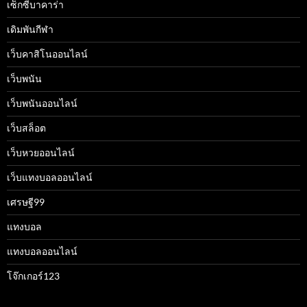
เซ็กซี่บาคาร่า
เดิมพันกีฬา
เว็บคาสิโนออนไลน์
เว็บพนัน
เว็บพนันออนไลน์
เว็บสล็อต
เว็บหวยออนไลน์
เว็บแทงบอลออนไลน์
เศรษฐี99
แทงบอล
แทงบอลออนไลน์
โจ๊กเกอร์123