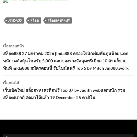
JINDA55
สล็อต
สล็อตเครดิตฟรี
เมนู
เรื่องก่อนหน้า
นำทาง
สล็อต888 27 มกราคม 2026 jinda888 ครองใจนักเดิมพันทุนน้อย แตก
หนัก กงล้อลุ้นโชครับ 5,000 แจกของรางวัลสุดพรีเมี่ยม 10 ล้านก็จ่าย
เรื่อง
ทันที jinda888 สมัครตอนนี้ รับโบนัสฟรี Top 5 by Mitch Jin888.work
เรื่องต่อไป
เว็บเปิดใหม่ สล็อต99 เครดิตฟรี Top 37 by Judith webแจกหนัก รวม
สล็อตแตกดี คัดมาให้แล้ว 19 December 25 คาสิโน
ค้นหา