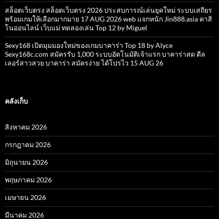
สล็อตเว็บตรง สล็อตเว็บตรง 2026 ประสบการณ์เล่นยุคใหม่ ระบบเสถียร
พร้อมเกมให้เลือกมากมาย 17 AUG 2026 web แจกหนัก Jin888.asia คาสิ
โนออนไลน์ เว็บแม่ ทดลองเล่น Top 12 by Miguel
Sexy168 เปิดมุมมองใหม่ของเกมบาคาร่า Top 18 by Alyce
Sexy168c.com สมัครรับ 1,000 ระบบอัตโนมัติเจ้าแรก บาคาร่าสด ดีล
เลอร์สาวสวย บาคาร่า สมัครง่าย ได้โปรไว 15 AUG 26
คลังเก็บ
สิงหาคม 2026
กรกฎาคม 2026
มิถุนายน 2026
พฤษภาคม 2026
เมษายน 2026
มีนาคม 2026