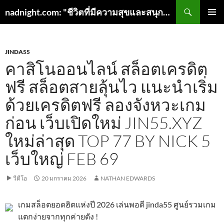
ค้นหา
nadnight.com: "ชีวิตที่มีความสุขและสนุกสำหรับผู้ที่ตื่นเช้าที่ Nad Night"
ข้าม
เมนูหลัก
ไป
ยัง
เนื้อหา
JINDA55
คาสิโนออนไลน์ สล็อตเครดิต
ฟรี สล็อตสายลุ้นไว แนะนำเริ่ม
ด้วยเครดิตฟรี ลองจังหวะเกม
ก่อน เว็บเปิดใหม่ JIN55.XYZ
ใหม่ล่าสุด TOP 77 BY NICK 5
เว็บใหญ่ FEB 69
วีดีโอ
20 มกราคม 2026
NATHAN EDWARDS
เกมสล็อตยอดฮิตแห่งปี 2026 เล่นพอดี jinda55 ศูนย์รวมเกม
แตกง่ายจากทุกค่ายดัง !