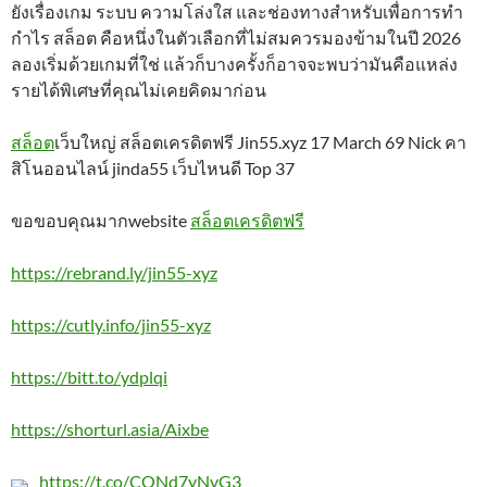
ยังเรื่องเกม ระบบ ความโล่งใส และช่องทางสำหรับเพื่อการทำ
กำไร สล็อต คือหนึ่งในตัวเลือกที่ไม่สมควรมองข้ามในปี 2026
ลองเริ่มด้วยเกมที่ใช่ แล้วก็บางครั้งก็อาจจะพบว่ามันคือแหล่ง
รายได้พิเศษที่คุณไม่เคยคิดมาก่อน
สล็อต
เว็บใหญ่ สล็อตเครดิตฟรี Jin55.xyz 17 March 69 Nick คา
สิโนออนไลน์ jinda55 เว็บไหนดี Top 37
ขอขอบคุณมากwebsite
สล็อตเครดิตฟรี
https://rebrand.ly/jin55-xyz
https://cutly.info/jin55-xyz
https://bitt.to/ydplqi
https://shorturl.asia/Aixbe
https://t.co/CONd7yNvG3