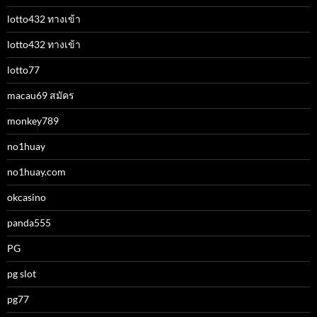
lotto432 ทางเข้า
lotto432 ทางเข้า
lotto77
macau69 สมัคร
monkey789
no1huay
no1huay.com
okcasino
panda555
PG
pg slot
pg77