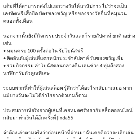
แต้มที่ได้สามารถส่งไปแลกรางวัลได้นานัปการ ไม่ว่าจะเป็น
เครดิตฟรี เสื้อยืด บัตรของขวัญ หรือของรางวัลอื่นที่หมุนวน
ตลอดทั้งเดือน
นอกจากนั้นยังมีกิจกรรมประจำวันและก็รายสัปดาห์ ยกตัวอย่าง
เช่น
• หมุนครบ 100 ครั้งต่อวัน รับโบนัสฟรี
• ติดอันดับผู้เล่นที่แตกหนักประจำสัปดาห์ รับของขวัญเพิ่ม
• ร่วมกิจกรรม ล่าโบนัสตอนกลางคืน เล่นช่วง 4 ทุ่มถึงสอง
นาฬิการับตัวคูณพิเศษ
ระบบพวกนี้ทำให้ผู้เล่นสล็อต รู้สึกว่าได้อะไรกลับมาเสมอ หาก
แม้บางวันจะไม่ได้กำไรจากตัวเกมก็ตาม
ประสบการณ์จริงจากผู้เล่นที่เคยหมดศรัทธากับสล็อตออนไลน์
กลับมาทำเงินได้อีกครั้งที่ jinda55
จำต้องเล่าตามจริงว่าก่อนหน้าที่ผ่านมาฉันเคยคิดว่าจะเลิกเล่น