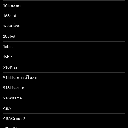
168 สล็อต
168slot
168สล็อต
188bet
1xbet
1xbit
918Kiss
918kiss ดาวน์โหลด
918kissauto
918kissme
ABA
ABAGroup2