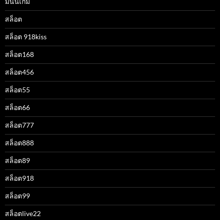
มันนี่เกม
สล็อต
สล็อต 918kiss
สล็อต168
สล็อต456
สล็อต55
สล็อต66
สล็อต777
สล็อต888
สล็อต89
สล็อต918
สล็อต99
สล็อตlive22