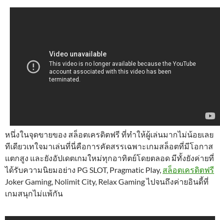
หนึ่งในจุดขายของ สล็อตเครดิตฟรี ที่ทำให้ผู้เล่นมากไม่น้อยเลย
ทีเดียวเทใจมาเล่นที่นี่คือการคัดสรรเฉพาะเกมสล็อตที่มีโอกาส
แตกสูง และยังอัปเดตเกมใหม่ทุกอาทิตย์โดยตลอด มีทั้งยังค่ายที่
ได้รับความนิยมอย่าง PG SLOT, Pragmatic Play,
สล็อตเครดิตฟรี
Joker Gaming, Nolimit City, Relax Gaming ไปจนถึงค่ายอินดี้ที่
เกมสนุกไม่แพ้กัน