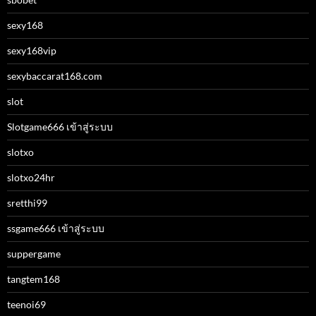
sexy168
sexy168vip
sexybaccarat168.com
slot
Slotgame666 เข้าสู่ระบบ
slotxo
slotxo24hr
sretthi99
ssgame666 เข้าสู่ระบบ
suppergame
tangtem168
teenoi69