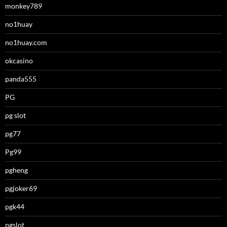
monkey789
no1huay
no1huay.com
okcasino
panda555
PG
pg slot
pg77
Pg99
pgheng
pgjoker69
pgk44
pgslot