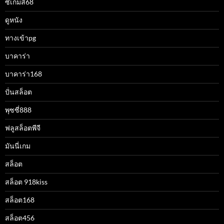
ซีเกมส์68
ดูหนัง
ทางเข้าpg
บาคาร่า
บาคาร่า168
ปั่นสล็อต
พุซซี่888
ฟลูสล็อตพีจี
มันนี่เกม
สล็อต
สล็อต 918kiss
สล็อต168
สล็อต456