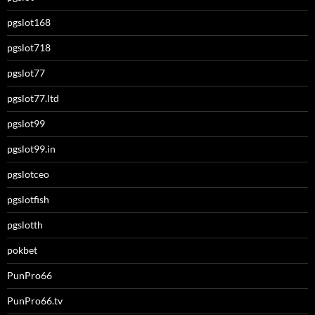
pgslot168
pgslot718
pgslot77
pgslot77.ltd
pgslot99
pgslot99.in
pgslotceo
pgslotfish
pgslotth
pokbet
PunPro66
PunPro66.tv