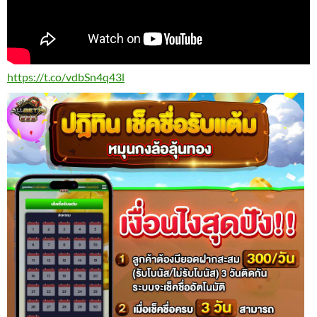
https://t.co/vdbSn4q43l