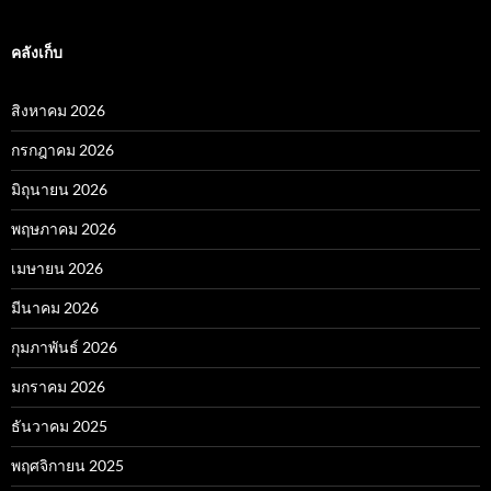
คลังเก็บ
สิงหาคม 2026
กรกฎาคม 2026
มิถุนายน 2026
พฤษภาคม 2026
เมษายน 2026
มีนาคม 2026
กุมภาพันธ์ 2026
มกราคม 2026
ธันวาคม 2025
พฤศจิกายน 2025