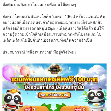
ดั้งเดิม เกมยิงปลา ไปจนกระทั่งเกมโต๊ะต่างๆ
สิ่งที่ทำให้ผมเริ่มบันเทิงใจคือ “เบทต่ำ” (Bet) หรือวงเงินเดิมพัน
อย่างน้อยที่เอื้อต่อคนงบจำกัดอย่างผมมากมาย มีเงินหลักสิบ
หลักร้อยก็สามารถกดหมุน (Spin) เพื่อลุ้นรางวัลได้แล้ว มันให้
ความรู้ความเข้าใจสึกเสมือนเราบดหมากฝรั่งไป เล่นเกมไป
เพลิดเพลินๆไม่บีบคั้นตัวเองจนกระทั่งเกินความจำเป็น
ประสบการณ์ “สล็อตแตกง่าย” มีอยู่จริงไหม?