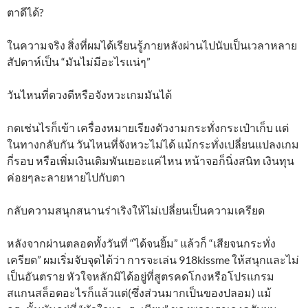
ตาดีได้?
ในความจริง สิ่งที่ผมได้เรียนรู้ภายหลังผ่านไปนับเป็นเวลาหลาย
สัปดาห์เป็น “มันไม่มีอะไรแน่ๆ”
วันไหนที่ดวงดีหรือจังหวะเกมมันได้
กดเช่นไรก็เข้า เครื่องหมายเรียงตัวงามกระทั่งกระเป๋าเก็บ แต่
ในทางกลับกัน วันไหนที่จังหวะไม่ได้ แม้กระทั่งเปลี่ยนแปลงเกม
กี่รอบ หรือเพิ่มเงินเดิมพันเยอะแค่ไหน หน้าจอก็นิ่งสนิท เงินทุน
ค่อยๆละลายหายไปกับตา
กลับความสนุกสนานร่าเริงให้ไม่เปลี่ยนเป็นความเครียด
หลังจากผ่านตลอดทั้งวันที่ “ได้จนยิ้ม” แล้วก็ “เสียจนกระทั่ง
เครียด” ผมเริ่มจับจุดได้ว่า การจะเล่น 918kissme ให้สนุกและไม่
เป็นอันตราย หัวใจหลักมิได้อยู่ที่สูตรคดโกงหรือโปรแกรม
สแกนสล็อตอะไรก็แล้วแต่(ซึ่งส่วนมากเป็นของปลอม) แม้