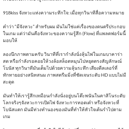
918kiss จังหวะแห่งความระทึกใจ: เมื่อทุกวินาทีสื่อความหมาย
คำว่า “มีจังหวะ” สำหรับผม มันไม่ใช่แค่เรื่องของดนตรีประกอบ
ในเกม แต่ว่ามันคือจังหวะของความรู้สึก (Flow) ที่แพลตฟอร์มนี้
มอบให้
ลองนึกภาพตามครับ วินาทีที่เรากำลังนั่งลุ้นไพ่ในเกมบาคาร่า
สด หรือกำลังรอคอยให้วงล้อสล็อตหมุนไปหยุดตรงสัญลักษณ์
โบนัส ทุกวินาทีมันเต็มไปด้วยความลุ้นระทึก เสียงดีลเลอร์ที่
ทักทายอย่างสนิทสนม ภาพสตรีมมิ่งที่ชัดเจนระดับ HD แบบไม่มี
สะดุด
มันทำให้เรารู้สึกเหมือนกำลังนั่งอยู่บนโต๊ะพนันในคาสิโนระดับ
โลกจริงๆจังหวะการเปิดไพ่ จังหวะการทอดเต๋า หรือจังหวะที่
โบนัสแตก มันมีท่วงทำนองของมันที่ทำให้หัวใจเต้นรำไปตาม
เกม