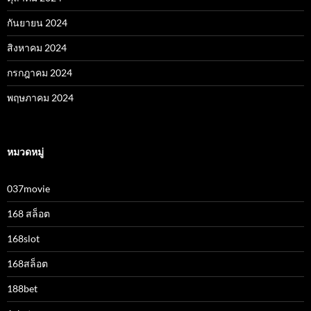
กันยายน 2024
สิงหาคม 2024
กรกฎาคม 2024
พฤษภาคม 2024
หมวดหมู่
037movie
168 สล็อต
168slot
168สล็อต
188bet