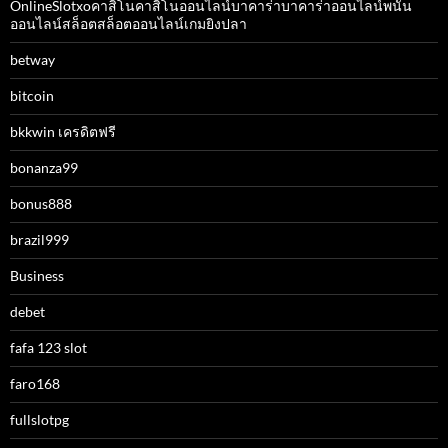
OnlineSlotxoคาสิโนคาสิโนออนไลน์บาคาร่าบาคาร่าออนไลน์พนัน
ออนไลน์สล็อตสล็อตออนไลน์เกมยิงปลา
betway
bitcoin
bkkwin เครดิตฟรี
bonanza99
bonus888
brazil999
Business
debet
fafa 123 slot
faro168
fullslotpg