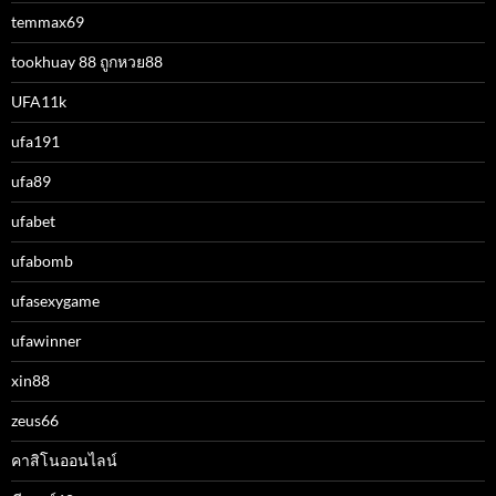
temmax69
tookhuay 88 ถูกหวย88
UFA11k
ufa191
ufa89
ufabet
ufabomb
ufasexygame
ufawinner
xin88
zeus66
คาสิโนออนไลน์