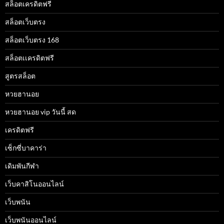
สล็อตเครดิตฟรี
สล็อตเว็บตรง
สล็อตเว็บตรง 168
สล็อตเเครดิตฟรี
สูตรสล็อต
หวยฮานอย
หวยฮานอย vip วันนี้ สด
เครดิตฟรี
เซ็กซี่บาคาร่า
เดิมพันกีฬา
เว็บคาสิโนออนไลน์
เว็บพนัน
เว็บพนันออนไลน์