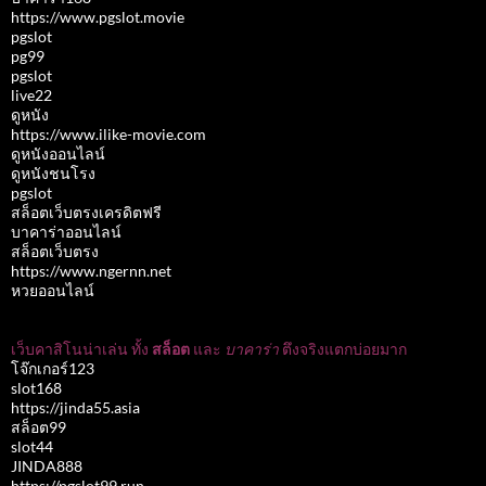
https://www.pgslot.movie
pgslot
pg99
pgslot
live22
ดูหนัง
https://www.ilike-movie.com
ดูหนังออนไลน์
ดูหนังชนโรง
pgslot
สล็อตเว็บตรงเครดิตฟรี
บาคาร่าออนไลน์
สล็อตเว็บตรง
https://www.ngernn.net
หวยออนไลน์
เว็บคาสิโนน่าเล่น ทั้ง
สล็อต
และ
บาคาร่า
ตึงจริงแตกบ่อยมาก
โจ๊กเกอร์123
slot168
https://jinda55.asia
สล็อต99
slot44
JINDA888
https://pgslot99.run