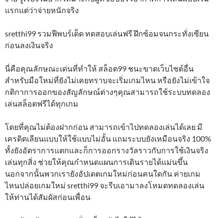
แรกแต่ว่าจ่ายหนักจริง
sretthi99 รวมฟีพบร์เด็ด ทดสอบเล่นฟรี ฝึกซ้อมจนกระทั่งเซียน
ก่อนลงเงินจริง
นี่คือคุณลักษณะเด่นที่ทำให้ สล็อต99 ชนะขาดเว็บไซต์อื่น
สำหรับมือใหม่ที่ยังไม่เคยทราบจะเริ่มเกมไหน หรือยังไม่เข้าใจ
กติกาการออกของสัญลักษณ์ต่างๆคุณสามารถใช้ระบบทดลอง
เล่นสล็อตฟรีได้ทุกเกม
โดยที่คุณไม่ต้องฝากก่อน สามารถเข้าไปทดลองเล่นได้เลย มี
เครดิตเลียนแบบให้ใช้แบบไม่อั้น แถมระบบยังเหมือนจริง 100%
ทั้งยังอัตราการแตกและก็การออกรางวัลราวกับการใช้เงินจริง
เล่นทุกสิ่ง ช่วยให้คุณกำหนดแผนการเดินรายได้แม่นขึ้น
นอกจากนั้นพวกเรายังอัปเดตเกมใหม่ก่อนคนใดกัน ค่ายเกม
ไหนปล่อยเกมใหม่ sretthi99 จะรีบเอามาลงโหมดทดลองเล่น
ให้ท่านได้สัมผัสก่อนเพื่อน