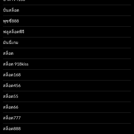
ปั่นสล็อต
พุซซี่888
ฟลูสล็อตพีจี
มันนี่เกม
สล็อต
สล็อต 918kiss
สล็อต168
สล็อต456
สล็อต55
สล็อต66
สล็อต777
สล็อต888