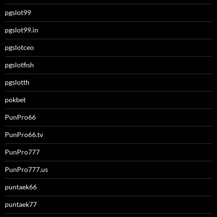
pgslot99
pgslot99.in
pgslotceo
pgslotfish
pgslotth
pokbet
PunPro66
PunPro66.tv
PunPro777
PunPro777.us
puntaek66
puntaek77