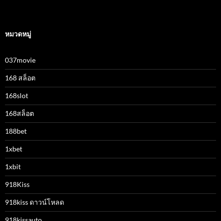
หมวดหมู่
037movie
168 สล็อต
168slot
168สล็อต
188bet
1xbet
1xbit
918Kiss
918kiss ดาวน์โหลด
918kissauto