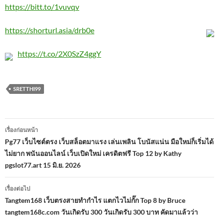
https://bitt.to/1vuvqv
https://shorturl.asia/drb0e
https://t.co/2X0SzZ4ggY
SRETTHI99
เมนู
เรื่องก่อนหน้า
นำทาง
Pg77 เว็บไซต์ตรง เว็บสล็อตมาแรง เล่นเพลิน โบนัสแน่น มือใหม่ก็เริ่มได้
ไม่ยาก พนันออนไลน์ เว็บเปิดใหม่ เครดิตฟรี Top 12 by Kathy
เรื่อง
pgslot77.art 15 มิ.ย. 2026
เรื่องต่อไป
Tangtem168 เว็บตรงสายทำกำไร แตกไวไม่กั๊ก Top 8 by Bruce
tangtem168c.com วันเกิดรับ 300 วันเกิดรับ 300 บาท คัดมาแล้วว่า