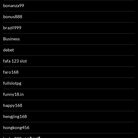
bonanza99
bonus888
brazil999
Business
debet
fafa 123 slot
faro168
fullslotpg
funny18.in
happy168
hengjing168
hongkong456