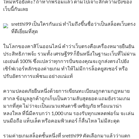
ใหม่หรือยังค่ะ? ถ้าหากพร้อมแล้ว ตามไปเจาะลึกความปังของ
เว็บนี้กันเลย
sretthi99 เป็นใครกันแน่ ทำไมถึงขึ้นชื่อว่าเป็นสล็อตเว็บตรง
ที่ดีเยี่ยมที่สุด
ในโลกของคาสิโนออนไลน์ คำว่าเว็บตรงคือเครื่องหมายยืนยัน
ประสิทธิภาพจ้ะ รวมทั้ง เศรษฐี99 ก็ยืนหนึ่งในฐานะเว็บที่ไม่ผ่าน
เอเย่นต์ 100% ซึ่งแปลว่าทุกการปั่นของคุณจะถูกส่งตรงไปยัง
เซิร์ฟเวอร์หลักของค่ายเกม ทำให้ไม่มีการล็อคยูสเซอร์ หรือ
ปรับอัตราการแพ้ชนะอย่างแน่แท้
ความปลอดภัยยืนหนึ่งด้วยการเขียนทะเบียนถูกตามกฎหมาย
สากล ข้อมูลลูกค้าถูกเก็บเป็นความลับสุดยอด แถมยังรวมเกม
มากที่สุด ไม่ว่าจะเป็นแนวแฟนตาซี เผชิญภัย หรือแนวน่า
หลงใหล ที่นี่มีครบกว่า 1,000 เกม รองรับทุกแพลตฟอร์ม จะเล่น
บนมือถือ แท็บเล็ต หรือคอมพิวเตอร์ ก็ลื่นไหล ไม่มีสะดุด
รวมค่ายเกมสล็อตชั้นหนึ่งที่ sretthi99 คัดเลือกมาแล้วว่าแตก