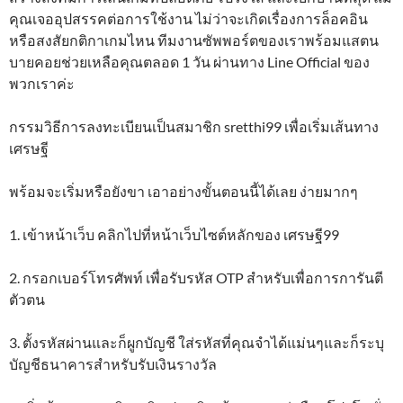
คุณเจออุปสรรคต่อการใช้งาน ไม่ว่าจะเกิดเรื่องการล็อคอิน
หรือสงสัยกติกาเกมไหน ทีมงานซัพพอร์ตของเราพร้อมแสตน
บายคอยช่วยเหลือคุณตลอด 1 วัน ผ่านทาง Line Official ของ
พวกเราค่ะ
กรรมวิธีการลงทะเบียนเป็นสมาชิก sretthi99 เพื่อเริ่มเส้นทาง
เศรษฐี
พร้อมจะเริ่มหรือยังขา เอาอย่างขั้นตอนนี้ได้เลย ง่ายมากๆ
1. เข้าหน้าเว็บ คลิกไปที่หน้าเว็บไซต์หลักของ เศรษฐี99
2. กรอกเบอร์โทรศัพท์ เพื่อรับรหัส OTP สำหรับเพื่อการการันตี
ตัวตน
3. ตั้งรหัสผ่านและก็ผูกบัญชี ใส่รหัสที่คุณจำได้แม่นๆและก็ระบุ
บัญชีธนาคารสำหรับรับเงินรางวัล