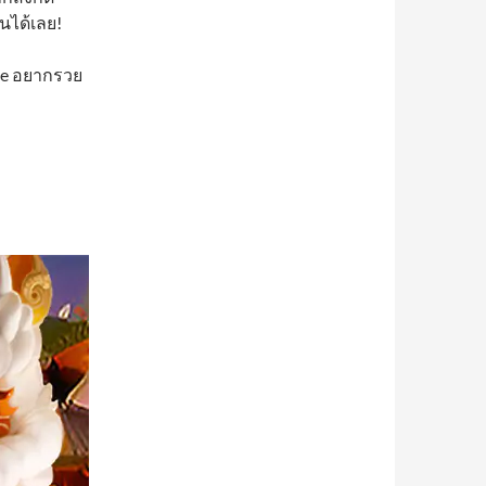
นได้เลย!
lle อยากรวย