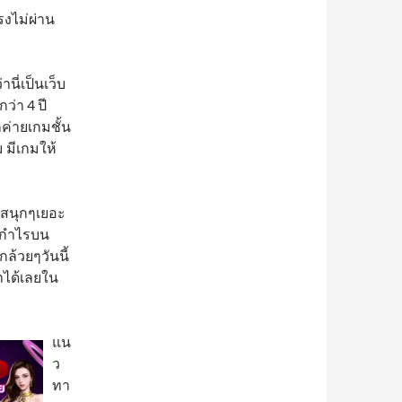
งไม่ผ่าน
านี่เป็นเว็บ
ว่า 4 ปี
ค่ายเกมชั้น
มีเกมให้
มสนุกๆเยอะ
ทำกำไรบน
ล้วยๆวันนี้
ราได้เลยใน
แน
ว
ทา