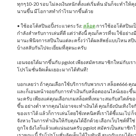
ทุกๆ10-20 รอบ ไม่ลงเงินหนักตั้งแต่เริ่มต้น มันก็จะทำให้คุ
นานขึ้น มีโอกาสทำกำไรมากขึ้นด้วย
• ใช้ออโต้สปินอปิ้งระแวดระวัง:
สล็อต
การใช้ออโต้สปินเป
กำลังสำหรับการเล่นที่ดี แต่ว่าดังนี้ คุณก็ควรที่จะใช้อย่างม
มานะพินิจการสปินในแต่ละครั้งว่าได้ผลลัพธ์แบบไหน สปิน
บ้างสลับกันไปจะเยี่ยมที่สุดนะครับ
เอนจอยได้มากขึ้นกับ pgslot เพียงสมัครสมาชิกใหม่กับเรา
โปรโมชั่นจัดเต็มเยอะมากได้ทันที!
บอกเลยว่า ถ้าคุณเลือกใช้บริการกับพวกเรา สล็อต666 คุณ
และก็เอนหน้าจอยกับการทำเงินกับสล็อตออนไลน์เยอะขึ้นเ
นะครับ เพียงแค่คุณเลือกเกมสล็อตที่เหมาะสมกับสไตล์ข
ขึ้น อย่างต่ำ หากคุณไม่อาจจะทำเงินได้ คุณก็ยังบันเทิงใจ
ของเราได้ แล้วก็การเล่นโดยใช้เทคนิคที่เราได้ชี้แนะไป ก็จ
จังหวะในการทำเงินให้กับคุณได้อีกด้วย เลือกเว็บไซต์ที่ใช่ 
ถูกใจ ยังไงก็แล้วแต่แน่นอนครับ pgslot สมัครเป็นสมาชิก
เราขณะนี้ รับโปรโมชั่นจัดเต็มได้ในทันที สนุกกับเกมได้ม