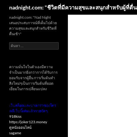
ค้นหา
nadnight.com: "ชีวิตที่มีความสุขและสนุกสำหรับผู้ที่ตื่น
nadnight.com: "Nad Night
เสนอประสบการณ์ที่เต็มไปด้วย
ความสุขและสนุกสำหรับชีวิตที่
ตื่นเช้า"
ค้นหา
สำหรับ:
ความมั่นใจในตัวเองมีความ
จำเป็นมากยิ่งกว่าการได้รับการ
ยอมรับจากผู้อื่น การเริ่มต้นทำ
สิ่งใหม่ๆเป็นการเริ่มต้นที่ยอด
เยี่ยมในการเปลี่ยนแปลง
เว็บสล็อตและบาคาร่าของโคร
ตดีเว็บนี้เล่นแล้วรวยจัดๆ
918kiss
https://joker123.money
ดูหนังออนไลน์
sagame