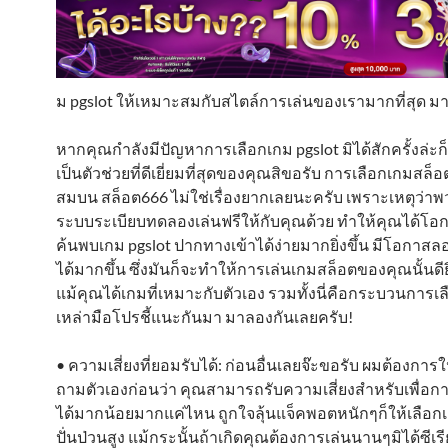
ม pgslot ให้เหมาะสมกับสไตล์การเล่นของเรามากที่สุด ม
หากคุณกำลังมีปัญหาการเลือกเกม pgslot มิได้สักครั้งล่ะก
เป็นตัวช่วยที่ดีเยี่ยมที่สุดของคุณสิขอรับ การเลือกเกมสล็
สมบน สล็อต666 ไม่ใช่เรื่องยากเลยนะครับ เพราะเหตุว่าพ
ระบบระเบียบทดลองเล่นฟรีให้กับคุณด้วย ทำให้คุณได้โ
ค้นพบเกม pgslot ปากทางเข้าได้ง่ายมากยิ่งขึ้น มีโอกาสล
ได้มากขึ้น ซึ่งมันก็จะทำให้การเล่นเกมสล็อตของคุณนั้นดียิ
แม้คุณได้เกมที่เหมาะกับตัวเอง รวมทั้งนี่คือกระบวนการเล
เหล่ามือโปรชี้แนะกันมา มาลองกันเลยครับ!
• ความเสี่ยงที่ยอมรับได้: ก่อนอื่นเลยจ๊ะขอรับ ผมต้องการ
ถามตัวเองก่อนว่า คุณสามารถรับความเสี่ยงสำหรับเพื่อก
ได้มากน้อยมากแค่ไหน ถูกใจลุ้นแจ็คพอตหนักๆก็ให้เลือกเ
ปั่นป่วนสูง แม้กระนั้นถ้าเกิดคุณต้องการเล่นนานๆมิได้ซีเร