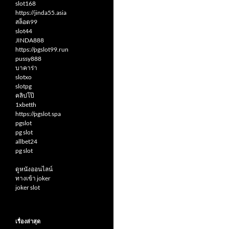
slot168
https://jinda55.asia
สล็อต99
slot44
JINDA888
https://pgslot99.run
pussy888
บาคาร่า
slotxo
slotpg
คลิปโป๊
1xbetth
https://pgslot.spa
pgslot
pg slot
allbet24
pg slot
ดูหนังออนไลน์
ทางเข้า joker
joker slot
เรื่องล่าสุด