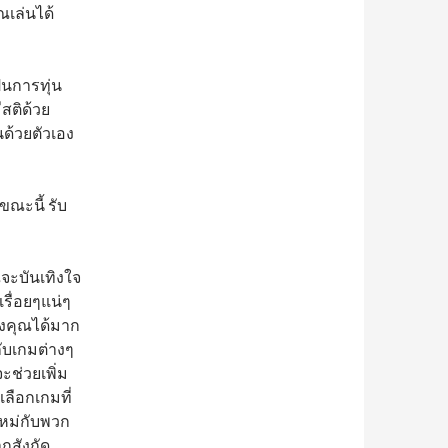
ณเล่นได้
็นการทุ่น
ีสติด้วย
ด้วยตัวเอง
ขณะนี้ รับ
จะบันเทิงใจ
รื่อยๆแน่ๆ
องคุณได้มาก
กับเกมต่างๆ
ะช่วยเพิ่ม
เลือกเกมที่
ใหม่กับพวก
ากสังกัด