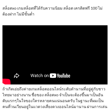
สล็อตxo เกมสล็อตที่ได้รับความนิยม สล็อต เครดิตฟรี 100 ไม่
ต้องฝาก ไม่มีขั้นต่ำ
ถ้าเกิดเอ่ยถึงค่ายเกมสล็อตออนไลน์ระดับตำนานที่อยู่คู่กับชาว
ไทยมาอย่างนาน ชื่อของ สล็อตxo จำเป็นจะต้องขึ้นมาเป็นอัน
ดับแรกๆในใจของใครหลายคนแน่นอนครับ ในฐานะที่ผมเป็น
คนที่วนเวียนอยู่ในแวดวงเสี่ยงดวงออนไลน์มานาน ผ่านการเล่น