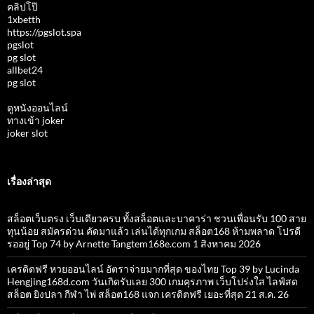
คลิปโป๊
1xbetth
https://pgslot.spa
pgslot
pg slot
allbet24
pg slot
ดูหนังออนไลน์
ทางเข้า joker
joker slot
เรื่องล่าสุด
สล็อตเว็บตรง เว็บเดียวครบ ทั้งสล็อตและบาคาร่า ชวนเพื่อนรับ 100 สาย
ทุนน้อย สมัครด่วน คัดมาแล้ว เล่นได้ทุกเกม สล็อต168 ห้ามพลาด โปรดี
รออยู่ Top 74 by Arnette Tangtem168e.com 1 สิงหาคม 2026
เครดิตฟรี หวยออนไลน์ อัตราจ่ายมากที่สุด ของไทย Top 39 by Lucinda
Hengjing168d.com วันเกิดรับเลย 300 เกมคุรภาพ เว็บโปร่งใส ไลฟ์สด
สล็อต ยิงปลา กีฬา ไพ่ สล็อต168 แจก เครดิตฟรี เยอะที่สุด 21 ส.ค. 26