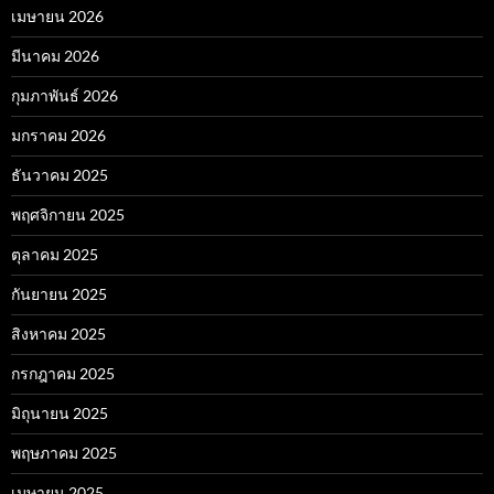
เมษายน 2026
มีนาคม 2026
กุมภาพันธ์ 2026
มกราคม 2026
ธันวาคม 2025
พฤศจิกายน 2025
ตุลาคม 2025
กันยายน 2025
สิงหาคม 2025
กรกฎาคม 2025
มิถุนายน 2025
พฤษภาคม 2025
เมษายน 2025