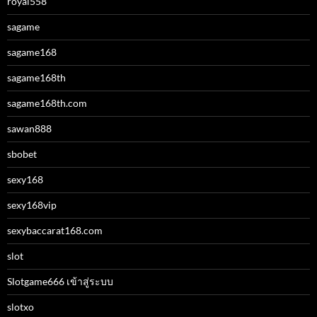
royal558
sagame
sagame168
sagame168th
sagame168th.com
sawan888
sbobet
sexy168
sexy168vip
sexybaccarat168.com
slot
Slotgame666 เข้าสู่ระบบ
slotxo