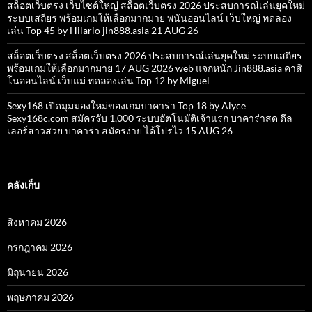
สล็อตเว็บตรง เว็บไซต์ใหญ่ สล็อตเว็บตรง 2026 ประสบการณ์เล่นยุคใหม่
ระบบเสถียร พร้อมเกมให้เลือกมากมาย พนันออนไลน์ เว็บใหญ่ ทดลอง
เล่น Top 45 by Hilario jin888.asia 21 AUG 26
สล็อตเว็บตรง สล็อตเว็บตรง 2026 ประสบการณ์เล่นยุคใหม่ ระบบเสถียร
พร้อมเกมให้เลือกมากมาย 17 AUG 2026 web แจกหนัก Jin888.asia คาสิ
โนออนไลน์ เว็บแม่ ทดลองเล่น Top 12 by Miguel
Sexy168 เปิดมุมมองใหม่ของเกมบาคาร่า Top 18 by Alyce
Sexy168c.com สมัครรับ 1,000 ระบบอัตโนมัติเจ้าแรก บาคาร่าสด ดีล
เลอร์สาวสวย บาคาร่า สมัครง่าย ได้โปรไว 15 AUG 26
คลังเก็บ
สิงหาคม 2026
กรกฎาคม 2026
มิถุนายน 2026
พฤษภาคม 2026