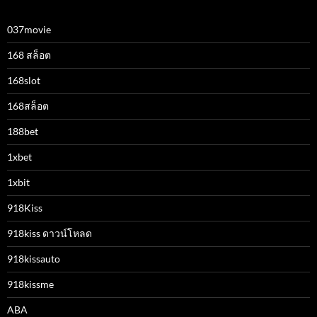
037movie
168 สล็อต
168slot
168สล็อต
188bet
1xbet
1xbit
918Kiss
918kiss ดาวน์โหลด
918kissauto
918kissme
ABA