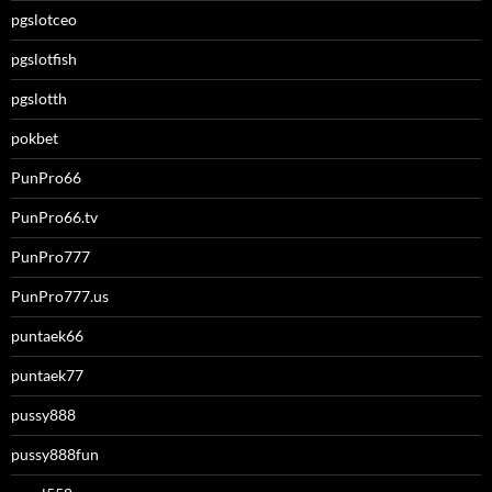
pgslotceo
pgslotfish
pgslotth
pokbet
PunPro66
PunPro66.tv
PunPro777
PunPro777.us
puntaek66
puntaek77
pussy888
pussy888fun