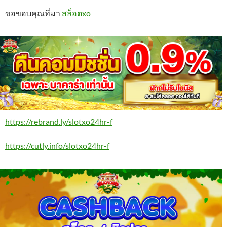
ขอขอบคุณที่มา
สล็อตxo
https://rebrand.ly/slotxo24hr-f
https://cutly.info/slotxo24hr-f