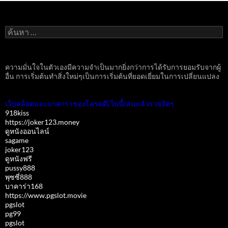
ค้นหา
สำหรับ:
ความมั่นใจในตัวเองมีความจำเป็นมากยิ่งกว่าการได้รับการยอมรับจากผู้
อื่น การเริ่มต้นทำสิ่งใหม่ๆเป็นการเริ่มต้นที่ยอดเยี่ยมในการเปลี่ยนแปลง
เว็บสล็อตและบาคาร่าของโครตดีเว็บนี้เล่นแล้วรวยจัดๆ
918kiss
https://joker123.money
ดูหนังออนไลน์
sagame
joker123
ดูหนังฟรี
pussy888
พุซซี่888
บาคาร่า168
https://www.pgslot.movie
pgslot
pg99
pgslot