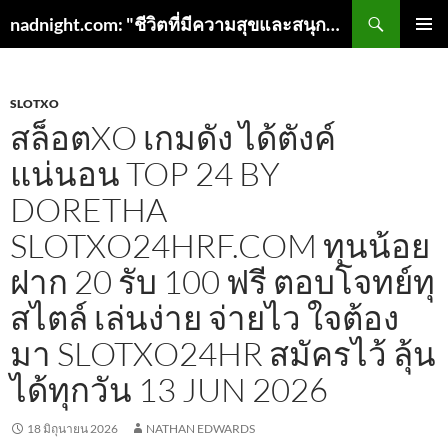
ค้นหา
nadnight.com: "ชีวิตที่มีความสุขและสนุกสำหรับผู้ที่ตื่นเช้าที่ Nad Night"
ข้าม
เมนูหลัก
ไป
ยัง
เนื้อหา
SLOTXO
สล็อตXO เกมดัง ได้ตังค์
แน่นอน TOP 24 BY
DORETHA
SLOTXO24HRF.COM ทุนน้อย
ฝาก 20 รับ 100 ฟรี ตอบโจทย์ทุ
สไตล์ เล่นง่าย จ่ายไว ใจต้อง
มา SLOTXO24HR สมัครไว้ ลุ้น
ได้ทุกวัน 13 JUN 2026
18 มิถุนายน 2026
NATHAN EDWARDS