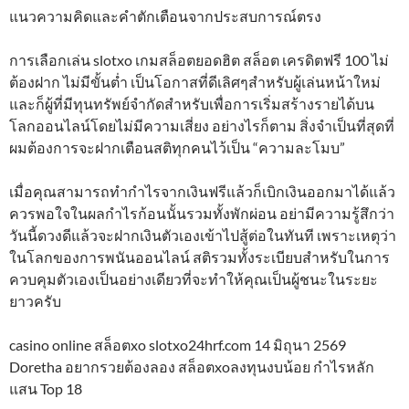
แนวความคิดและคำตักเตือนจากประสบการณ์ตรง
การเลือกเล่น slotxo เกมสล็อตยอดฮิต สล็อต เครดิตฟรี 100 ไม่
ต้องฝาก ไม่มีขั้นต่ำ เป็นโอกาสที่ดีเลิศๆสำหรับผู้เล่นหน้าใหม่
และก็ผู้ที่มีทุนทรัพย์จำกัดสำหรับเพื่อการเริ่มสร้างรายได้บน
โลกออนไลน์โดยไม่มีความเสี่ยง อย่างไรก็ตาม สิ่งจำเป็นที่สุดที่
ผมต้องการจะฝากเตือนสติทุกคนไว้เป็น “ความละโมบ”
เมื่อคุณสามารถทำกำไรจากเงินฟรีแล้วก็เบิกเงินออกมาได้แล้ว
ควรพอใจในผลกำไรก้อนนั้นรวมทั้งพักผ่อน อย่ามีความรู้สึกว่า
วันนี้ดวงดีแล้วจะฝากเงินตัวเองเข้าไปสู้ต่อในทันที เพราะเหตุว่า
ในโลกของการพนันออนไลน์ สติรวมทั้งระเบียบสำหรับในการ
ควบคุมตัวเองเป็นอย่างเดียวที่จะทำให้คุณเป็นผู้ชนะในระยะ
ยาวครับ
casino online สล็อตxo slotxo24hrf.com 14 มิถุนา 2569
Doretha อยากรวยต้องลอง สล็อตxoลงทุนงบน้อย กำไรหลัก
แสน Top 18