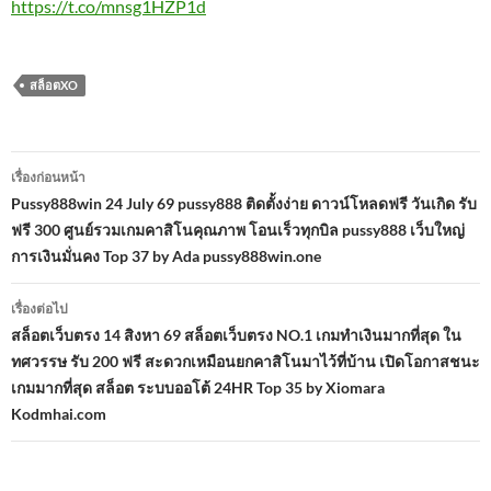
https://t.co/mnsg1HZP1d
สล็อตXO
เมนู
เรื่องก่อนหน้า
นำทาง
Pussy888win 24 July 69 pussy888 ติดตั้งง่าย ดาวน์โหลดฟรี วันเกิด รับ
ฟรี 300 ศูนย์รวมเกมคาสิโนคุณภาพ โอนเร็วทุกบิล pussy888 เว็บใหญ่
เรื่อง
การเงินมั่นคง Top 37 by Ada pussy888win.one
เรื่องต่อไป
สล็อตเว็บตรง 14 สิงหา 69 สล็อตเว็บตรง NO.1 เกมทำเงินมากที่สุด ใน
ทศวรรษ รับ 200 ฟรี สะดวกเหมือนยกคาสิโนมาไว้ที่บ้าน เปิดโอกาสชนะ
เกมมากที่สุด สล็อต ระบบออโต้ 24HR Top 35 by Xiomara
Kodmhai.com