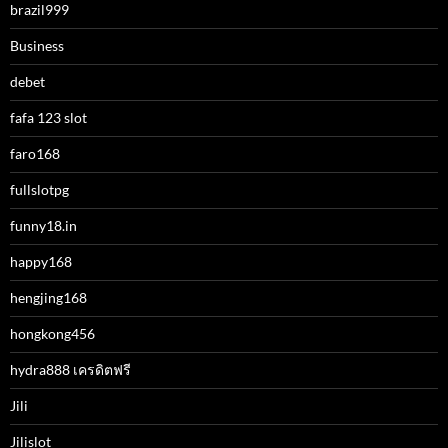
brazil999
Business
debet
fafa 123 slot
faro168
fullslotpg
funny18.in
happy168
hengjing168
hongkong456
hydra888 เครดิตฟรี
Jili
Jilislot