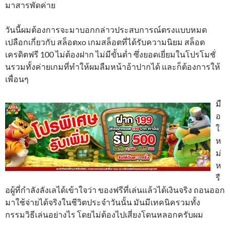
มาสารพัดค่าย
วันนี้ผมต้องการจะมาบอกกล่าวประสบการณ์ตรงแบบหมด
เปลือกเกี่ยวกับ สล็อตxo เกมสล็อตที่ได้รับความนิยม สล็อต
เครดิตฟรี 100 ไม่ต้องฝาก ไม่มีขั้นต่ำ ซึ่งยอดเยี่ยมในโปรโมชั่
นรวมทั้งค่ายเกมที่ทำให้ผมลืมหน้าอ้าปากได้ และก็ต้องการให้
เพื่อนๆ
มื
อ
ใ
ห
ม่
ห
รื
อผู้ที่กำลังลังเลได้เข้าใจว่า ของฟรีที่เล่นแล้วได้เงินจริง ถอนออก
มาใช้จ่ายได้จริงในชีวิตประจำวันนั้น มันมีเทคนิครวมทั้ง
กรรมวิธีเล่นอย่างไร โดยไม่ต้องไปเสี่ยงโดนหลอกครับผม