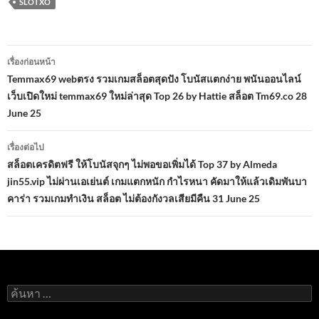
SLOTXO
เมนู
เรื่องก่อนหน้า
นำทาง
Temmax69 webตรง รวมเกมสล็อตสุดปัง โบนัสแตกง่าย พนันออนไลน์
เว็บเปิดใหม่ temmax69 ใหม่ล่าสุด Top 26 by Hattie สล็อต Tm69.co 28
เรื่อง
June 25
เรื่องต่อไป
สล็อตเครดิตฟรี ให้โบนัสจุกๆ ไม่พอขอเพิ่มได้ Top 37 by Almeda
jin55.vip ไม่ผ่านเอเย่นต์ เกมแตกหนัก กำไรหนา คัดมาให้แล้วเดิมพันบา
คาร่า รวมเกมทำเงิน สล็อต ไม่ต้องกังวลเสียมีคืน 31 June 25
ค้นหา
สำหรับ: