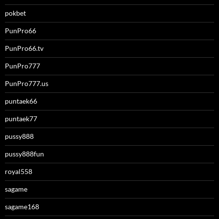
pokbet
PunPro66
PunPro66.tv
PunPro777
PunPro777.us
puntaek66
puntaek77
pussy888
pussy888fun
royal558
sagame
sagame168