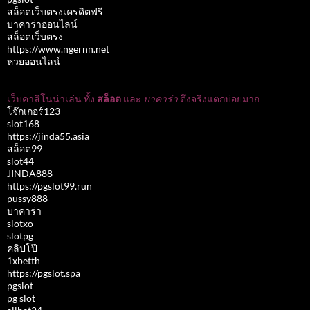
สล็อตเว็บตรงเครดิตฟรี
บาคาร่าออนไลน์
สล็อตเว็บตรง
https://www.ngernn.net
หวยออนไลน์
เว็บคาสิโนน่าเล่น ทั้ง
สล็อต
และ
บาคาร่า
ตึงจริงแตกบ่อยมาก
โจ๊กเกอร์123
slot168
https://jinda55.asia
สล็อต99
slot44
JINDA888
https://pgslot99.run
pussy888
บาคาร่า
slotxo
slotpg
คลิปโป๊
1xbetth
https://pgslot.spa
pgslot
pg slot