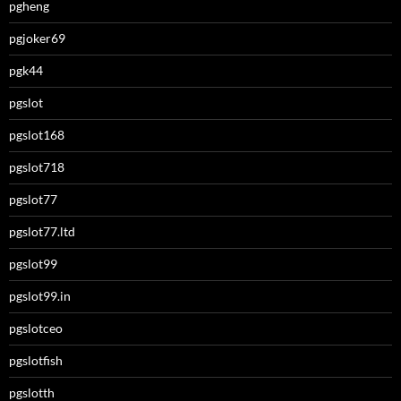
pgheng
pgjoker69
pgk44
pgslot
pgslot168
pgslot718
pgslot77
pgslot77.ltd
pgslot99
pgslot99.in
pgslotceo
pgslotfish
pgslotth