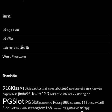
นิยาม
เข้าสู่ระบบ
เข้าฟีด
แสดงความเห็นฟีด
WordPress.org
ป้ายกำกับ
918Kiss
918kissauto
alot666
918kissme
faro168
fullslotpg
funny18
Joker123
jinda55
happy168
Joker123th
live22slot
pg77
PGSlot
PG Slot
Pussy888
sagame168th
sexy168
puntaek77
Slot
tangtem168
Slotxo
ดูหนัง
ทางเข้าpg
sretthi99
temmax69