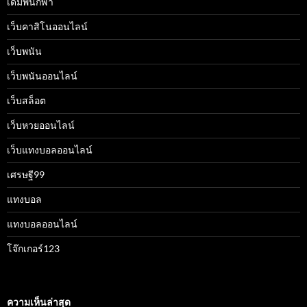
เดิมพันกีฬา
เว็บคาสิโนออนไลน์
เว็บพนัน
เว็บพนันออนไลน์
เว็บสล็อต
เว็บหวยออนไลน์
เว็บแทงบอลออนไลน์
เศรษฐี99
แทงบอล
แทงบอลออนไลน์
โจ๊กเกอร์123
ความเห็นล่าสุด