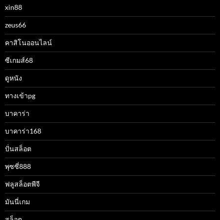
xin88
zeus66
คาสิโนออนไลน์
ซีเกมส์68
ดูหนัง
ทางเข้าpg
บาคาร่า
บาคาร่า168
ปั่นสล็อต
พุซซี่888
ฟลูสล็อตพีจี
มันนี่เกม
สล็อต