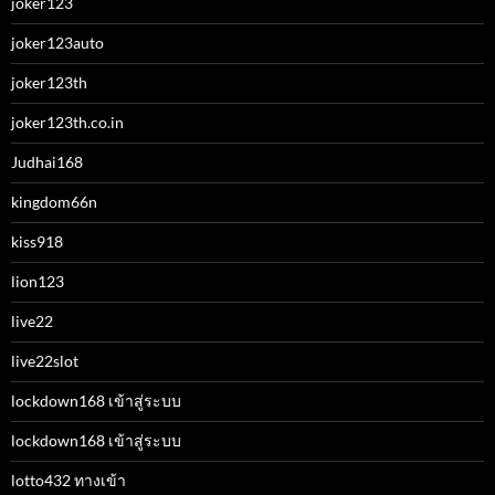
joker123
joker123auto
joker123th
joker123th.co.in
Judhai168
kingdom66n
kiss918
lion123
live22
live22slot
lockdown168 เข้าสู่ระบบ
lockdown168 เข้าสู่ระบบ
lotto432 ทางเข้า