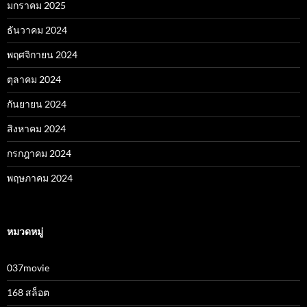
มกราคม 2025
ธันวาคม 2024
พฤศจิกายน 2024
ตุลาคม 2024
กันยายน 2024
สิงหาคม 2024
กรกฎาคม 2024
พฤษภาคม 2024
หมวดหมู่
037movie
168 สล็อต