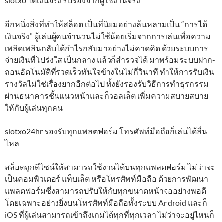
slotxo ได้เงินจริง รับรองจากผู้ใช้งานจริง
อีกหนึ่งสิ่งที่ทำให้สล็อต เป็นที่นิยมอย่างล้นหลามเป็น “การได้
เงินจริง” ผู้เล่นผู้คนจำนวนไม่ใช้น้อยเริ่มจากการเล่นเพื่อความ
เพลิดเพลินกลับได้กำไรกลับมาอย่างไม่คาดคิด ด้วยระบบการ
จ่ายเงินที่โปร่งใส เป็นกลาง แล้วก็สำรวจได้ มาพร้อมระบบฝาก-
ถอนอัตโนมัติที่รวดเร็วทันใจข้างในไม่กี่วินาที ทำให้การรับเงิน
รางวัลไม่ใช่เรื่องยากอีกต่อไป ทั้งยังรองรับวิธีการทำธุรกรรม
ผ่านธนาคารชั้นแนวหน้าและก็วอลเล็ต เพิ่มความสบายสบาย
ให้กับผู้เล่นทุกคน
slotxo24hr รองรับทุกแพลตฟอร์ม โทรศัพท์มือถือก็เล่นได้ลื่น
ไหล
สล็อตถูกดีไซน์ให้สามารถใช้งานได้บนทุกแพลตฟอร์ม ไม่ว่าจะ
เป็นคอมพิวเตอร์ แท็บเล็ต หรือโทรศัพท์มือถือ ด้วยการพัฒนา
แพลตฟอร์มซึ่งสามารถปรับให้กับทุกขนาดหน้าจออย่างพอดี
โดยเฉพาะอย่างยิ่งบนโทรศัพท์มือถือทั้งระบบ Android และก็
iOS ที่ผู้เล่นสามารถเข้าถึงเกมได้ทุกที่ทุกเวลา ไม่ว่าจะอยู่ไหนก็