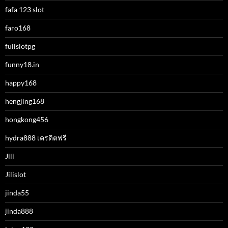
fafa 123 slot
faro168
fullslotpg
funny18.in
happy168
hengjing168
hongkong456
hydra888 เครดิตฟรี
Jili
Jilislot
jinda55
jinda888