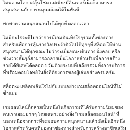
ไม่พลาดโอกาสลุ้นโชค แค่เพียงมีอินเทอร์เน็ตก็สามารถ
สนุกสนานกับการหมุนสล็อตได้ในทันที
พกพาความสนุกสนานไปได้ทุกที่ ตลอดเวลา
ไม่มีอะไรจะดีไปกว่าการมีเกมบันเทิงใจๆรวมทั้งช่องทาง
สำหรับเพื่อการลุ้นรางวัลประจำตัวไปได้ทุกๆที่ สล็อต ให้ท่าน
สนุกสนานได้ทุกขณะ ไม่ว่าจะเป็นขณะเดินทาง นั่งคอย หรือ
ช่วงว่างสั้นๆก็สามารถกลายเป็นโอกาสสำหรับเพื่อการสร้าง
รายได้พิเศษได้ตลอด 1 วัน ด้วยระบบที่เสถียรรวมทั้งการบริการ
ที่พร้อมตอบโจทย์ในสิ่งที่ต้องการของผู้เล่นอย่างครบครัน
สล็อตxo เพลิดเพลินใจไปกับแบบอย่างเกมสล็อตออนไลน์ที่ไม่
ซ้ำแบบ
เกมออนไลน์ก็กลายเป็นหนึ่งในกิจกรรมที่ได้รับความนิยมของ
คนเราเยอะมากๆ โดยเฉพาะอย่างยิ่ง “เกมสล็อตออนไลน์” ที่
นอกเหนือจากการที่จะมอบความสนุกสนานแล้ว ยังเป็นอีกหนึ่ง
โอกาสสำหรับคนที่มองหาช่องทางสำหรับการสร้างอาชีพเสริม