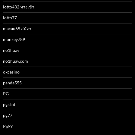
lotto432 ทางเข้า
lotto77
macau69 สมัคร
monkey789
no1huay
no1huay.com
okcasino
panda555
PG
pg slot
pg77
Pg99