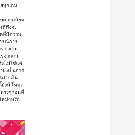
ายทุกเกม
้รับความนิยม
ที่พึ่งจะ
อตที่มีความ
การณ์การ
ายของเกม
ไรจากเกม
่นไม่ใช่แค่
ว่ายังเป็นการ
ารฝากเงิน
้ยังมี โหมด
ต่างๆก่อนที่
กมใหม่ๆหรือ