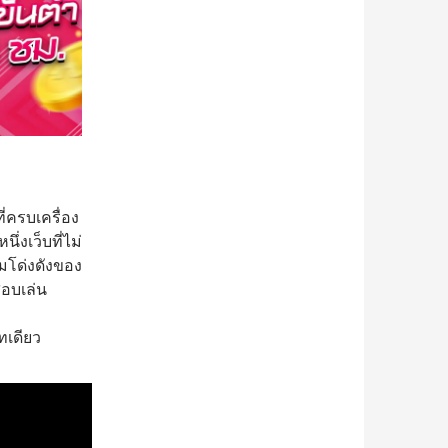
ครบเครื่อง
นึ่งเว็บที่ไม่
มโด่งดังของ
สอบเล่น
ทเดียว