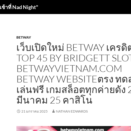
เช้าที่ Nad Night"
BETWAY
เว็บเปิดใหม่ BETWAY เครดิ
TOP 45 BY BRIDGETT SLO
BETWAYVIETNAM.COM
BETWAY WEBSITEตรง ทด
เล่นฟรี เกมสล็อตทุกค่ายดัง 
มีนาคม 25 คาสิโน
21 มกราคม 2025
NATHAN EDWARDS