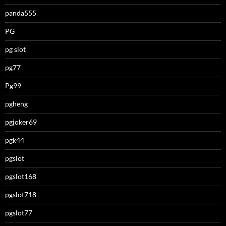
panda555
PG
pg slot
pg77
Pg99
pgheng
pgjoker69
pgk44
pgslot
pgslot168
pgslot718
pgslot77