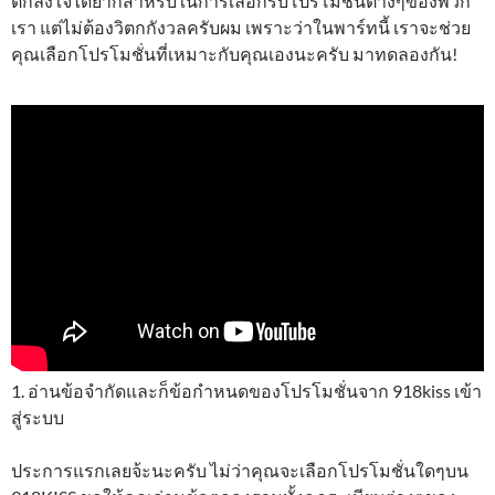
ตกลงใจได้ยากสำหรับในการเลือกรับโปรโมชั่นต่างๆของพวก
เรา แต่ไม่ต้องวิตกกังวลครับผม เพราะว่าในพาร์ทนี้ เราจะช่วย
คุณเลือกโปรโมชั่นที่เหมาะกับคุณเองนะครับ มาทดลองกัน!
1. อ่านข้อจำกัดและก็ข้อกำหนดของโปรโมชั่นจาก 918kiss เข้า
สู่ระบบ
ประการแรกเลยจ้ะนะครับ ไม่ว่าคุณจะเลือกโปรโมชั่นใดๆบน