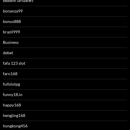
bkkwin เครดิตฟรี
bonanza99
bonus888
brazil999
Business
debet
fafa 123 slot
faro168
fullslotpg
funny18.in
happy168
hengjing168
hongkong456