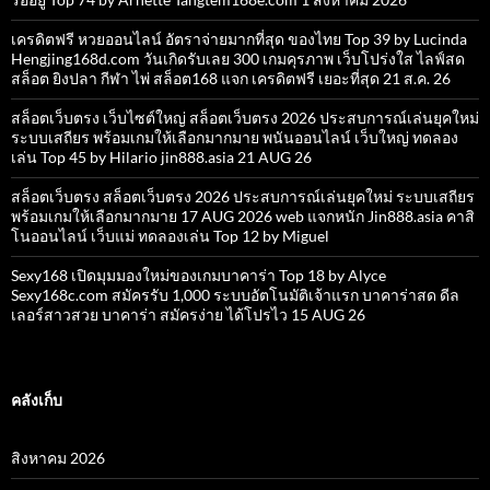
เครดิตฟรี หวยออนไลน์ อัตราจ่ายมากที่สุด ของไทย Top 39 by Lucinda
Hengjing168d.com วันเกิดรับเลย 300 เกมคุรภาพ เว็บโปร่งใส ไลฟ์สด
สล็อต ยิงปลา กีฬา ไพ่ สล็อต168 แจก เครดิตฟรี เยอะที่สุด 21 ส.ค. 26
สล็อตเว็บตรง เว็บไซต์ใหญ่ สล็อตเว็บตรง 2026 ประสบการณ์เล่นยุคใหม่
ระบบเสถียร พร้อมเกมให้เลือกมากมาย พนันออนไลน์ เว็บใหญ่ ทดลอง
เล่น Top 45 by Hilario jin888.asia 21 AUG 26
สล็อตเว็บตรง สล็อตเว็บตรง 2026 ประสบการณ์เล่นยุคใหม่ ระบบเสถียร
พร้อมเกมให้เลือกมากมาย 17 AUG 2026 web แจกหนัก Jin888.asia คาสิ
โนออนไลน์ เว็บแม่ ทดลองเล่น Top 12 by Miguel
Sexy168 เปิดมุมมองใหม่ของเกมบาคาร่า Top 18 by Alyce
Sexy168c.com สมัครรับ 1,000 ระบบอัตโนมัติเจ้าแรก บาคาร่าสด ดีล
เลอร์สาวสวย บาคาร่า สมัครง่าย ได้โปรไว 15 AUG 26
คลังเก็บ
สิงหาคม 2026