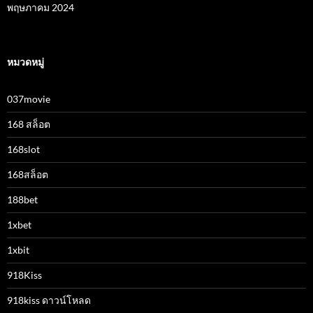
พฤษภาคม 2024
หมวดหมู่
037movie
168 สล็อต
168slot
168สล็อต
188bet
1xbet
1xbit
918Kiss
918kiss ดาวน์โหลด