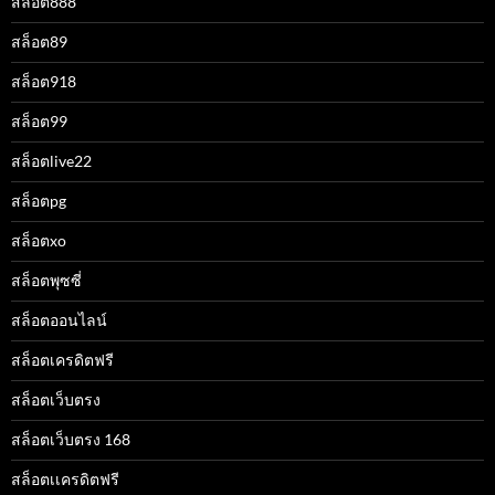
สล็อต888
สล็อต89
สล็อต918
สล็อต99
สล็อตlive22
สล็อตpg
สล็อตxo
สล็อตพุซซี่
สล็อตออนไลน์
สล็อตเครดิตฟรี
สล็อตเว็บตรง
สล็อตเว็บตรง 168
สล็อตเเครดิตฟรี