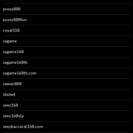
pussy888
pussy888fun
royal558
sagame
sagame168
sagame168th
sagame168th.com
sawan888
sbobet
sexy168
sexy168vip
sexybaccarat168.com