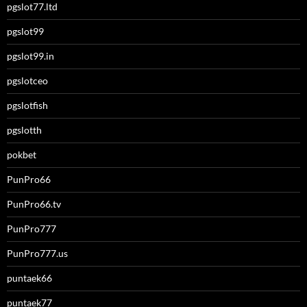
pgslot77.ltd
pgslot99
pgslot99.in
pgslotceo
pgslotfish
pgslotth
pokbet
PunPro66
PunPro66.tv
PunPro777
PunPro777.us
puntaek66
puntaek77