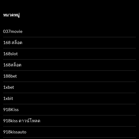
หมวดหมู่
037movie
168 สล็อต
168slot
168สล็อต
188bet
1xbet
1xbit
918Kiss
918kiss ดาวน์โหลด
918kissauto