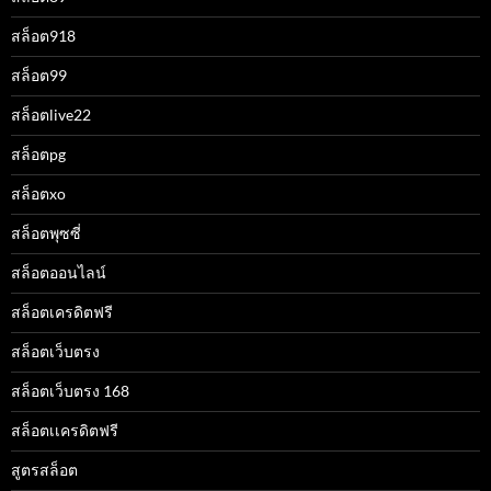
สล็อต918
สล็อต99
สล็อตlive22
สล็อตpg
สล็อตxo
สล็อตพุซซี่
สล็อตออนไลน์
สล็อตเครดิตฟรี
สล็อตเว็บตรง
สล็อตเว็บตรง 168
สล็อตเเครดิตฟรี
สูตรสล็อต