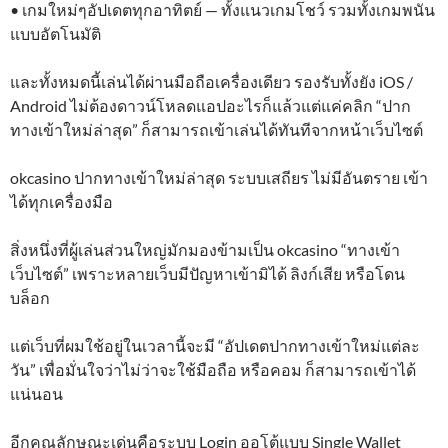
• เกมใหม่ๆอัปเดตทุกอาทิตย์ — ทั้งแนวเกมโชว์ รวมทั้งเกมพนัน
แบบอัตโนมัติ
และทั้งหมดนี้เล่นได้ผ่านมือถือเครื่องเดียว รองรับทั้งยัง iOS /
Android ไม่ต้องดาวน์โหลดแอปอะไรก็แล้วแต่แค่คลิก “ปาก
ทางเข้าใหม่ล่าสุด” ก็สามารถเข้าเล่นได้ทันทีจากหน้าเว็บไซต์
okcasino ปากทางเข้าใหม่ล่าสุด ระบบเสถียร ไม่มีอันตราย เข้า
ได้ทุกเครื่องมือ
สิ่งหนึ่งที่ผู้เล่นส่วนใหญ่มักมองข้ามเป็น okcasino “ทางเข้า
เว็บไซต์” เพราะหลายเว็บมีปัญหาเข้ามิได้ ลิงก์เสีย หรือโดน
บล็อก
แต่เว็บที่ผมใช้อยู่ในเวลานี้จะมี “อัปเดตปากทางเข้าใหม่แต่ละ
วัน” เพื่อมั่นใจว่าไม่ว่าจะใช้มือถือ หรือคอม ก็สามารถเข้าได้
แน่นอน
อีกคุณลักษณะเด่นคือระบบ Login ออโต้แบบ Single Wallet