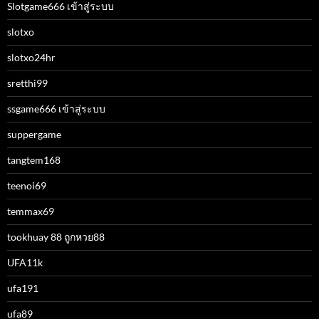
Slotgame666 เข้าสู่ระบบ
slotxo
slotxo24hr
sretthi99
ssgame666 เข้าสู่ระบบ
suppergame
tangtem168
teenoi69
temmax69
tookhuay 88 ถูกหวย88
UFA11k
ufa191
ufa89