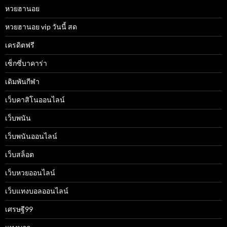
หวยฮานอย
หวยฮานอย vip วันนี้ สด
เครดิตฟรี
เซ็กซี่บาคาร่า
เดิมพันกีฬา
เว็บคาสิโนออนไลน์
เว็บพนัน
เว็บพนันออนไลน์
เว็บสล็อต
เว็บหวยออนไลน์
เว็บแทงบอลออนไลน์
เศรษฐี99