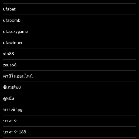
ufabet
ufabomb
ufasexygame
ufawinner
xin88
zeus66
คาสิโนออนไลน์
ซีเกมส์68
ดูหนัง
ทางเข้าpg
บาคาร่า
บาคาร่า168