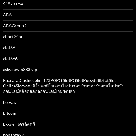
918kissme
ABA
ABAGroup2
allbet24hr
alot66
alot666
askyouwin888 vip
BaccaratCasinoJoker123PGPG SlotPGSlotPussy888SlotSlot
OnlineSlotxoคาสิโนคาสิโนออนไลน์บาคาร่าบาคาร่าออนไลน์พนัน
ออนไลน์สล็อตสล็อตออนไลน์เกมยิงปลา
betway
bitcoin
bkkwin เครดิตฟรี
bonanza99