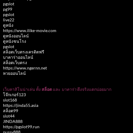
pgslot
pg99
pgslot
live22
ดูหนัง
https://www.ilike-movie.com
ดูหนังออนไลน์
ดูหนังชนโรง
pgslot
สล็อตเว็บตรงเครดิตฟรี
บาคาร่าออนไลน์
สล็อตเว็บตรง
https://www.ngernn.net
หวยออนไลน์
เว็บคาสิโนน่าเล่น ทั้ง
สล็อต
และ
บาคาร่า
ตึงจริงแตกบ่อยมาก
โจ๊กเกอร์123
slot168
https://jinda55.asia
สล็อต99
slot44
JINDA888
https://pgslot99.run
pussy888