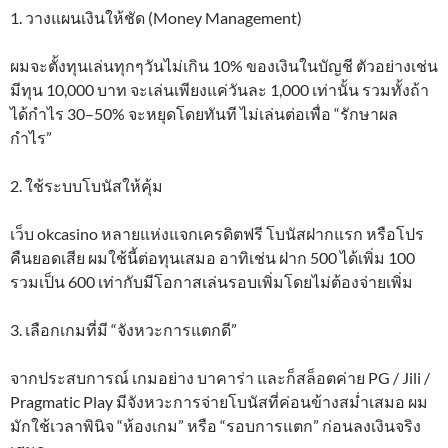
1. วางแผนเงินให้ชัด (Money Management)
ผมจะตั้งทุนเล่นทุกๆวันไม่เกิน 10% ของเงินในบัญชี ตัวอย่างเช่น
มีทุน 10,000 บาท จะเล่นเพียงแค่วันละ 1,000 เท่านั้น รวมทั้งถ้า
ได้กำไร 30–50% จะหยุดโดยทันที ไม่เล่นต่อเพื่อ “รักษาผล
กำไร”
2. ใช้ระบบโบนัสให้คุ้ม
เว็บ okcasino หลายแห่งแจกเครดิตฟรี โบนัสฝากแรก หรือโปร
คืนยอดเสีย ผมใช้นี้ต่อทุนเสมอ อาทิเช่น ฝาก 500 ได้เพิ่ม 100
รวมเป็น 600 เท่ากับมีโอกาสเล่นรอบเพิ่มโดยไม่ต้องจ่ายเพิ่ม
3. เลือกเกมที่มี “จังหวะการแตกดี”
จากประสบการณ์ เกมอย่าง บาคาร่า และก็สล็อตค่าย PG / Jili /
Pragmatic Play มีจังหวะการจ่ายโบนัสที่ค่อนข้างสม่ำเสมอ ผม
มักใช้เวลาพินิจ “ห้องเกม” หรือ “รอบการแตก” ก่อนลงเงินจริง