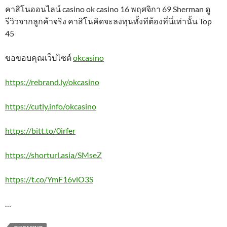
คาสิโนออนไลน์ casino ok casino 16 พฤศจิกา 69 Sherman ดู
รีวิวจากลูกค้าจริง คาสิโนคิดจะลงทุนทั้งทีต้องที่นี่เท่านั้น Top
45
ขอขอบคุณเว็ปไซต์
okcasino
https://rebrand.ly/okcasino
https://cutly.info/okcasino
https://bitt.to/0irfer
https://shorturl.asia/SMseZ
https://t.co/YmF16vlO3S
…