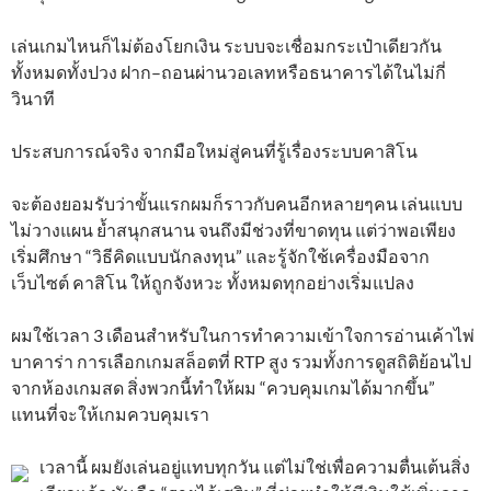
เล่นเกมไหนก็ไม่ต้องโยกเงิน ระบบจะเชื่อมกระเป๋าเดียวกัน
ทั้งหมดทั้งปวง ฝาก–ถอนผ่านวอเลทหรือธนาคารได้ในไม่กี่
วินาที
ประสบการณ์จริง จากมือใหม่สู่คนที่รู้เรื่องระบบคาสิโน
จะต้องยอมรับว่าขั้นแรกผมก็ราวกับคนอีกหลายๆคน เล่นแบบ
ไม่วางแผน ย้ำสนุกสนาน จนถึงมีช่วงที่ขาดทุน แต่ว่าพอเพียง
เริ่มศึกษา “วิธีคิดแบบนักลงทุน” และรู้จักใช้เครื่องมือจาก
เว็บไซต์ คาสิโน ให้ถูกจังหวะ ทั้งหมดทุกอย่างเริ่มแปลง
ผมใช้เวลา 3 เดือนสำหรับในการทำความเข้าใจการอ่านเค้าไพ่
บาคาร่า การเลือกเกมสล็อตที่ RTP สูง รวมทั้งการดูสถิติย้อนไป
จากห้องเกมสด สิ่งพวกนี้ทำให้ผม “ควบคุมเกมได้มากขึ้น”
แทนที่จะให้เกมควบคุมเรา
เวลานี้ ผมยังเล่นอยู่แทบทุกวัน แต่ไม่ใช่เพื่อความตื่นเต้นสิ่ง