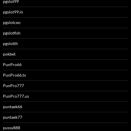
pgslot99
pgslot99.in
pgslotceo
pgslotfish
pgslotth
pokbet
PunPro66
PunPro66.tv
PunPro777
PunPro777.us
puntaek66
puntaek77
pussy888