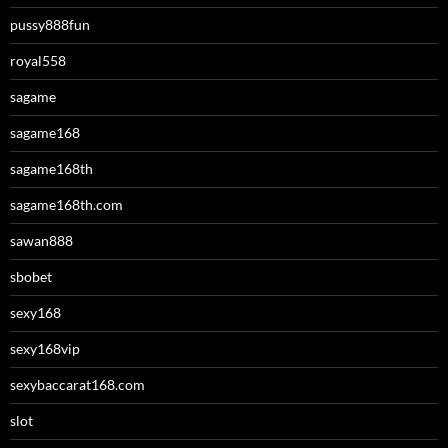
pussy888fun
royal558
sagame
sagame168
sagame168th
sagame168th.com
sawan888
sbobet
sexy168
sexy168vip
sexybaccarat168.com
slot