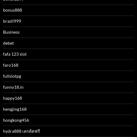
bonus888
brazil999
Business
debet
fafa 123 slot
faro168
fullslotpg
funny18.in
happy168
hengjing168
hongkong456
hydra888 เครดิตฟรี