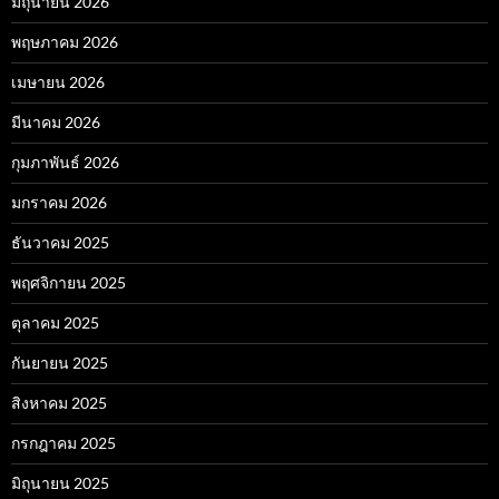
มิถุนายน 2026
พฤษภาคม 2026
เมษายน 2026
มีนาคม 2026
กุมภาพันธ์ 2026
มกราคม 2026
ธันวาคม 2025
พฤศจิกายน 2025
ตุลาคม 2025
กันยายน 2025
สิงหาคม 2025
กรกฎาคม 2025
มิถุนายน 2025