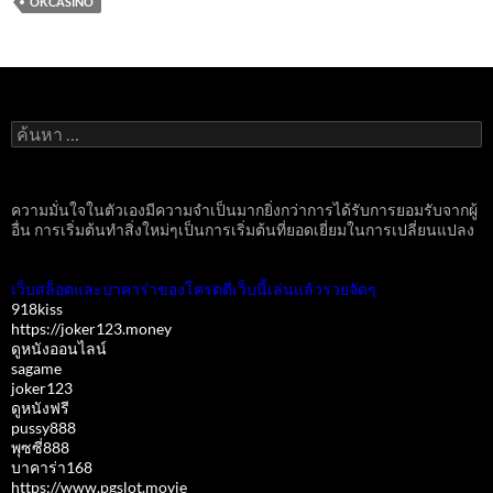
OKCASINO
ค้นหา
สำหรับ:
ความมั่นใจในตัวเองมีความจำเป็นมากยิ่งกว่าการได้รับการยอมรับจากผู้
อื่น การเริ่มต้นทำสิ่งใหม่ๆเป็นการเริ่มต้นที่ยอดเยี่ยมในการเปลี่ยนแปลง
เว็บสล็อตและบาคาร่าของโครตดีเว็บนี้เล่นแล้วรวยจัดๆ
918kiss
https://joker123.money
ดูหนังออนไลน์
sagame
joker123
ดูหนังฟรี
pussy888
พุซซี่888
บาคาร่า168
https://www.pgslot.movie