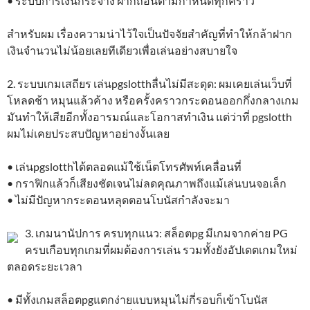
• ระบบการเงินกระจ่าง ฝากถอนตามกำหนดทุกคราว
สำหรับผม เรื่องความน่าไว้ใจเป็นปัจจัยสำคัญที่ทำให้กล้าฝาก
เงินจำนวนไม่น้อยเลยทีเดียวเพื่อเล่นอย่างสบายใจ
2. ระบบเกมเสถียร เล่นpgslotthลื่นไม่มีสะดุด: ผมเคยเล่นเว็บที่
โหลดช้า หมุนแล้วค้าง หรือครั้งคราวกระดอนออกกึ่งกลางเกม
มันทำให้เสียอีกทั้งอารมณ์และโอกาสทำเงิน แต่ว่าที่ pgslotth
ผมไม่เคยประสบปัญหาอย่างงั้นเลย
• เล่นpgslotthได้ตลอดแม้ใช้เน็ตโทรศัพท์เคลื่อนที่
• กราฟิกแล้วก็เสียงชัดเจนไม่ลดคุณภาพถึงแม้เล่นบนจอเล็ก
• ไม่มีปัญหากระดอนหลุดตอนโบนัสกำลังจะมา
3. เกมนานัปการ ครบทุกแนว: สล็อตpg มีเกมจากค่าย PG
ครบเกือบทุกเกมที่ผมต้องการเล่น รวมทั้งยังอัปเดตเกมใหม่
ตลอดระยะเวลา
• มีทั้งเกมสล็อตpgแตกง่ายแบบหมุนไม่กี่รอบก็เข้าโบนัส