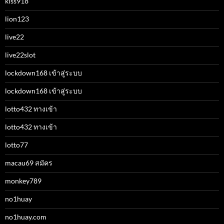
kiss918
lion123
live22
live22slot
lockdown168 เข้าสู่ระบบ
lockdown168 เข้าสู่ระบบ
lotto432 ทางเข้า
lotto432 ทางเข้า
lotto77
macau69 สมัคร
monkey789
no1huay
no1huay.com