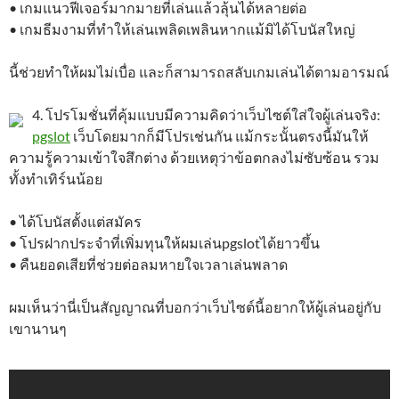
• เกมแนวฟีเจอร์มากมายที่เล่นแล้วลุ้นได้หลายต่อ
• เกมธีมงามที่ทำให้เล่นเพลิดเพลินหากแม้มิได้โบนัสใหญ่
นี้ช่วยทำให้ผมไม่เบื่อ และก็สามารถสลับเกมเล่นได้ตามอารมณ์
4. โปรโมชั่นที่คุ้มแบบมีความคิดว่าเว็บไซต์ใส่ใจผู้เล่นจริง:
pgslot
เว็บโดยมากก็มีโปรเช่นกัน แม้กระนั้นตรงนี้มันให้
ความรู้ความเข้าใจสึกต่าง ด้วยเหตุว่าข้อตกลงไม่ซับซ้อน รวม
ทั้งทำเทิร์นน้อย
• ได้โบนัสตั้งแต่สมัคร
• โปรฝากประจำที่เพิ่มทุนให้ผมเล่นpgslotได้ยาวขึ้น
• คืนยอดเสียที่ช่วยต่อลมหายใจเวลาเล่นพลาด
ผมเห็นว่านี่เป็นสัญญาณที่บอกว่าเว็บไซต์นี้อยากให้ผู้เล่นอยู่กับ
เขานานๆ