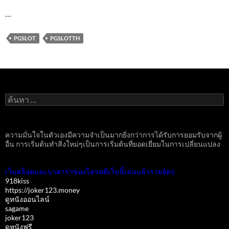
…
PGSLOT
PGSLOTTH
ค้นหา
สำหรับ:
ความมั่นใจในตัวเองมีความจำเป็นมากยิ่งกว่าการได้รับการยอมรับจากผู้
อื่น การเริ่มต้นทำสิ่งใหม่ๆเป็นการเริ่มต้นที่ยอดเยี่ยมในการเปลี่ยนแปลง
เว็บสล็อตและบาคาร่าของโครตดีเว็บนี้เล่นแล้วรวยจัดๆ
918kiss
https://joker123.money
ดูหนังออนไลน์
sagame
joker123
ดูหนังฟรี