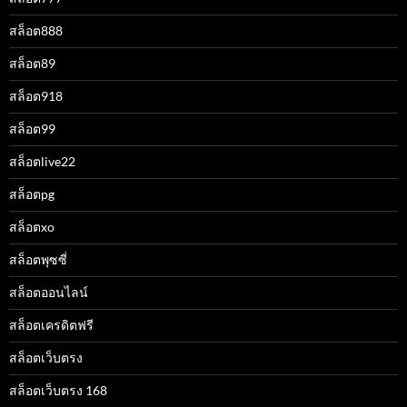
สล็อต888
สล็อต89
สล็อต918
สล็อต99
สล็อตlive22
สล็อตpg
สล็อตxo
สล็อตพุซซี่
สล็อตออนไลน์
สล็อตเครดิตฟรี
สล็อตเว็บตรง
สล็อตเว็บตรง 168