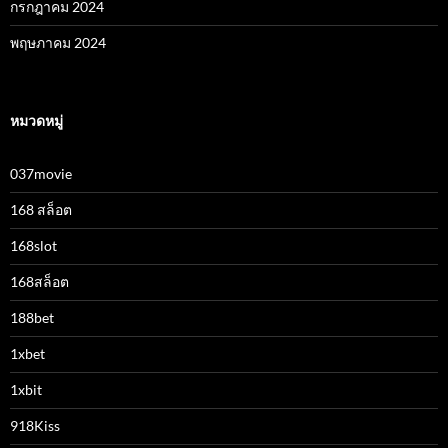
กรกฎาคม 2024
พฤษภาคม 2024
หมวดหมู่
037movie
168 สล็อต
168slot
168สล็อต
188bet
1xbet
1xbit
918Kiss