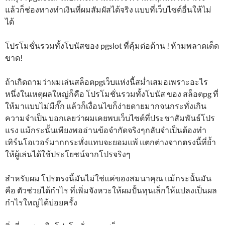
แล้วก็ช่องทางทำเงินที่ผมสัมผัสได้จริง แบบที่เว็บไซต์อื่นให้ไม่
ได้
โปรโมชั่นรวมทั้งโบนัสของ pgslot ที่คุ้มต่อต้าน ! ห้ามพลาดเด็ด
ขาด!
ถ้าเกิดถามว่าผมเล่นสล็อตpgเว็บแห่งนี้สม่ำเสมอเพราะอะไร
หนึ่งในเหตุผลใหญ่ก็คือ โปรโมชั่นรวมทั้งโบนัส ของ สล็อตpg ที่
ให้มาแบบไม่มีกั๊ก แล้วก็เงื่อนไขก็ง่ายดายมากจนกระทั่งเกิน
ความจำเป็น บอกเลยว่าผมเคยพบเว็บไซต์ที่ประชาสัมพันธ์โปร
แรง แม้กระนั้นเพียงพออ่านข้อจำกัดจริงๆกลับจำเป็นต้องทำ
เทิร์นโอเวอร์มากกระทั่งแทบจะยอมแพ้ แตกต่างจากตรงนี้ที่ย้ำ
ให้ผู้เล่นได้ใช้ประโยชน์จากโปรจริงๆ
สำหรับผม โปรตรงนี้มันไม่ใช่แค่ของสมนาคุณ แม้กระนั้นมัน
คือ ตัวช่วยได้กำไร ที่เพิ่มจังหวะให้ผมปั้นทุนเล็กให้แปลงเป็นผล
กำไรใหญ่ได้บ่อยครั้ง