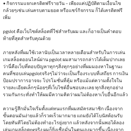
• กิจกรรมแจกเครดิตฟรีรายวัน – เพียงแค่ปฏิบัติตามเงื่อนไข
กล้วยๆเช่น เล่นครบตามยอด หรือแชร์กิจกรรม ก็ได้เครดิตฟรี
เพิ่ม
pgslot คือเว็บไซต์สล็อตที่ใช่สำหรับผม และก็อาจเป็นคำตอบ
ท้ายที่สุดสำหรับคุณด้วย
ภายหลังที่ผมใช้เวลานับเป็นเวลาหลายเดือนสำหรับในการเล่น
เกมสล็อตออนไลน์ผ่าน pgslot ผมสามารถกล่าวได้เต็มปากเลย
ว่านี่คือเว็บที่ตอบปัญหาทุกๆสิ่งทุกๆอย่างที่ผมมองหาในฐานะ
คนที่ชอบเล่นpgslotจริงๆไม่ว่าจะเป็นเรื่องระบบที่เสถียร การเงิน
ป้อมปราการอาจจะ โปรโมชั่นที่คุ้ม หรือแม้แต่ความตั้งใจใน
รายละเอียดเล็กๆน้อยๆที่เว็บไซต์อื่นชอบละเลย ทุกสิ่งทุกอย่าง
รวมกันกระทั่งทำให้ผมมีความคิดว่าผมไม่ต้องหาเว็บอื่นอีกแล้ว
ความรู้สึกมั่นใจเริ่มตั้งแต่หนแรกที่ผมสมัครสมาชิก เนื่องจาก
ขั้นตอนมันง่ายแล้วก็รวดเร็วมากมาย แถมยังได้โบนัสต้อนรับ
โดยทันทีโดยไม่ต้องทำอะไรยุ่งยาก แล้วหลังจากนั้นพอได้ลอง
เล่นเกมสล็อตpgจริง ผมก็ยิ่งเชื่อมั่นในตนเองมากขึ้น เนื่องจาก