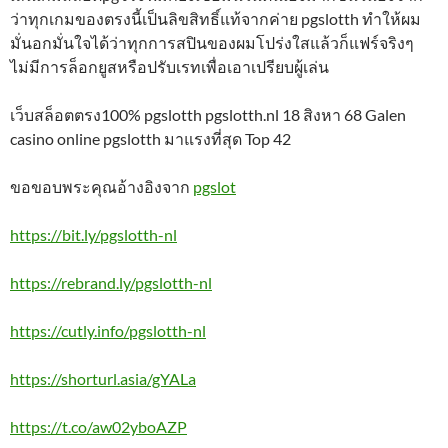
ว่าทุกเกมของตรงนี้เป็นลิขสิทธิ์แท้จากค่าย pgslotth ทำให้ผม
มั่นอกมั่นใจได้ว่าทุกการสปินของผมโปร่งใสแล้วก็แฟร์จริงๆ
ไม่มีการล็อกยูสหรือปรับเรทเพื่อเอาเปรียบผู้เล่น
เว็บสล็อตตรง100% pgslotth pgslotth.nl 18 สิงหา 68 Galen
casino online pgslotth มาแรงที่สุด Top 42
ขอขอบพระคุณอ้างอิงจาก
pgslot
https://bit.ly/pgslotth-nl
https://rebrand.ly/pgslotth-nl
https://cutly.info/pgslotth-nl
https://shorturl.asia/gYALa
https://t.co/aw02yboAZP