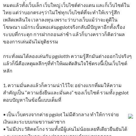
หมดแล้วทั้งเว็บเล็ก เว็บใหญ่ เว็บไซต์ต่างแดน และก็เว็บไซต์ใน
ไทย แต่ว่าบอกตรงๆว่าไม่ใช่ทุกเว็บไซต์ที่จะทำให้เรารู้สึก
เพลิดเพลินใจ เวลาลงทุน เพราะว่าบางเว็บแม้ว่าจะดูดีใน
โฆษณา แม้กระนั้นพอเล่นpgslotจริงกลับมีปัญหาอีกทั้งเรื่อง
ระบบที่กระตุก การฝากถอนล่าช้า แล้วก็บางคราวก็คิดว่าผล
ของการเล่นมันไม่ยุติธรรม
กระทั่งผมได้ลองเล่นกับ pgslotth ความรู้สึกมันต่างออกไปจริงๆ
แล้วก็นี่คือเหตุผลลึกๆที่ทำให้ผมตัดสินใจใช้ตรงนี้เป็นเว็บไซต์
หลัก
1. ความมั่นคงแล้วก็ความน่าไว้ใจ: อย่างแรกที่ผมให้ความ
สำคัญเป็น “ความยั่งยืนและมั่นคง” ของเว็บไซต์ รวมทั้ง pgslot
ตอบปัญหาในข้อนี้แบบเต็มที่
• เป็น เว็บตรงจากค่าย pgslot ไม่มีตัวกลาง ทำให้การจ่าย
เงินและระบบเกมขวานผ่าซาก
• ไม่มีประวัติคดโกง รวมทั้งมีผู้เล่นไม่น้อยเลยทีเดียวยืนยันได้