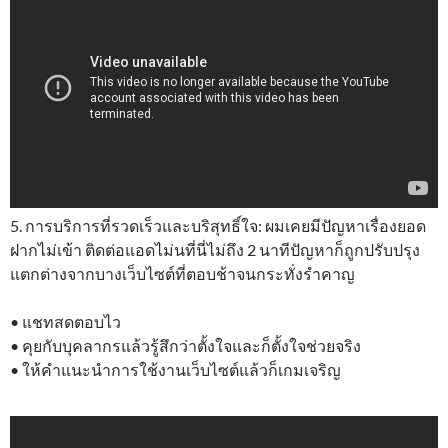
5. การบริการที่รวดเร็วและบริสุทธิ์ใจ: ผมเคยมีปัญหาเรื่องยอด
ฝากไม่เข้า ติดต่อแอดไม่นที่นี่ไม่ถึง 2 นาทีปัญหาก็ถูกปรับปรุง
แตกต่างจากบางเว็บไซต์ที่ตอบช้าจนกระทั่งรำคาญ
• แชทสดตอบไว
• คุยกับบุคลากรแล้วรู้สึกว่าตั้งใจและก็ตั้งใจช่วยจริง
• ให้คำแนะนำการใช้งานเว็บไซต์แล้วก็เกมเจริญ