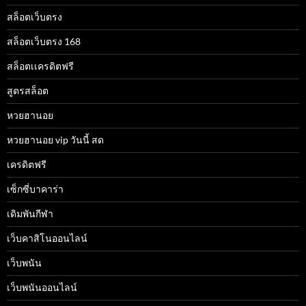
สล็อตเว็บตรง
สล็อตเว็บตรง 168
สล็อตเเครดิตฟรี
สูตรสล็อต
หวยฮานอย
หวยฮานอย vip วันนี้ สด
เครดิตฟรี
เซ็กซี่บาคาร่า
เดิมพันกีฬา
เว็บคาสิโนออนไลน์
เว็บพนัน
เว็บพนันออนไลน์