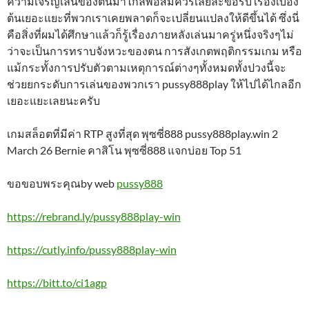
ความเจริญเล่นของตนมาไกลพอสมควรเลยล่ะขอรับ เรื่องเบื้อง
ต้นเยอะแยะที่พวกเราเคยพลาดก็จะเปลี่ยนแปลงให้ดีขึ้นได้ ซึ่งนี่
คือสิ่งที่ผมได้ศึกษาแล้วก็รู้เรื่องภายหลังเล่นมาครู่หนึ่งจริงๆไม่
ว่าจะเป็นการทราบจังหวะของตน การสังเกตพฤติกรรมเกม หรือ
แม้กระทั้งการปรับตัวตามเหตุการณ์ต่างๆทั้งหมดทั้งปวงนี้จะ
ช่วยยกระดับการเล่นของพวกเรา pussy888play ให้ไปได้ไกลอีก
เยอะแยะเลยนะครับ
เกมสล็อตที่มีค่า RTP สูงที่สุด พุซซี่888 pussy888play.win 2
March 26 Bernie คาสิโน พุซซี่888 แจกบ่อย Top 51
ขอขอบพระคุณby web
pussy888
https://rebrand.ly/pussy888play-win
https://cutly.info/pussy888play-win
https://bitt.to/ci1agp