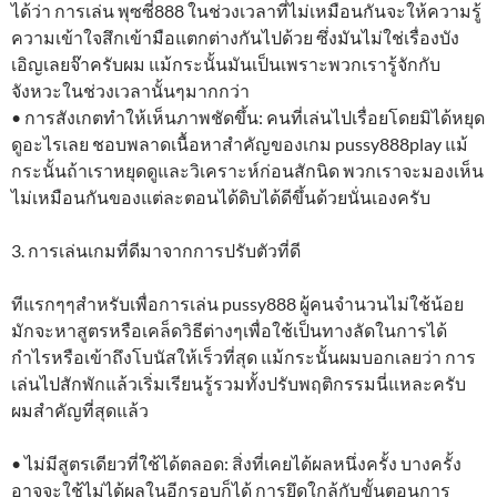
ได้ว่า การเล่น พุซซี่888 ในช่วงเวลาที่ไม่เหมือนกันจะให้ความรู้
ความเข้าใจสึกเข้ามือแตกต่างกันไปด้วย ซึ่งมันไม่ใช่เรื่องบัง
เอิญเลยจ๊าครับผม แม้กระนั้นมันเป็นเพราะพวกเรารู้จักกับ
จังหวะในช่วงเวลานั้นๆมากกว่า
• การสังเกตทำให้เห็นภาพชัดขึ้น: คนที่เล่นไปเรื่อยโดยมิได้หยุด
ดูอะไรเลย ชอบพลาดเนื้อหาสำคัญของเกม pussy888play แม้
กระนั้นถ้าเราหยุดดูและวิเคราะห์ก่อนสักนิด พวกเราจะมองเห็น
ไม่เหมือนกันของแต่ละตอนได้ดิบได้ดีขึ้นด้วยนั่นเองครับ
3. การเล่นเกมที่ดีมาจากการปรับตัวที่ดี
ทีแรกๆๆสำหรับเพื่อการเล่น pussy888 ผู้คนจำนวนไม่ใช้น้อย
มักจะหาสูตรหรือเคล็ดวิธีต่างๆเพื่อใช้เป็นทางลัดในการได้
กำไรหรือเข้าถึงโบนัสให้เร็วที่สุด แม้กระนั้นผมบอกเลยว่า การ
เล่นไปสักพักแล้วเริ่มเรียนรู้รวมทั้งปรับพฤติกรรมนี่แหละครับ
ผมสำคัญที่สุดแล้ว
• ไม่มีสูตรเดียวที่ใช้ได้ตลอด: สิ่งที่เคยได้ผลหนึ่งครั้ง บางครั้ง
อาจจะใช้ไม่ได้ผลในอีกรอบก็ได้ การยึดใกล้กับขั้นตอนการ