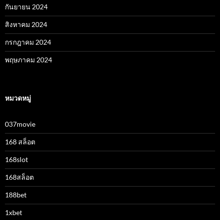
กันยายน 2024
สิงหาคม 2024
กรกฎาคม 2024
พฤษภาคม 2024
หมวดหมู่
037movie
168 สล็อต
168slot
168สล็อต
188bet
1xbet