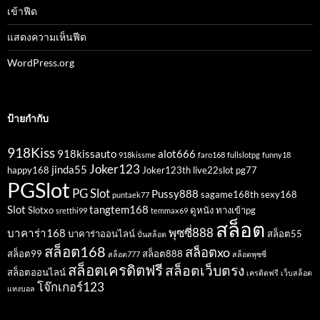
เข้าฟีด
แสดงความเห็นฟีด
WordPress.org
ป้ายกำกับ
918Kiss
918kissauto
alot666
918kissme
faro168
fullslotpg
funny18
Joker123
jinda55
happy168
Joker123th
live22slot
pg77
PGSlot
PG Slot
Pussy888
sagame168th
sexy168
puntaek77
Slot
tangtem168
Slotxo
ดูหนัง
ทางเข้าpg
sretthi99
temmax69
สล็อต
พุซซี่888
บาคาร่า168
บาคาร่าออนไลน์
สล็อต55
ปั่นสล็อต
สล็อต168
สล็อตxo
สล็อต99
สล็อต888
สล็อต777
สล็อตพุซซี่
สล็อตเครดิตฟรี
สล็อตเว็บตรง
สล็อตออนไลน์
เครดิตฟรี
เว็บสล็อต
โจ๊กเกอร์123
แทงบอล