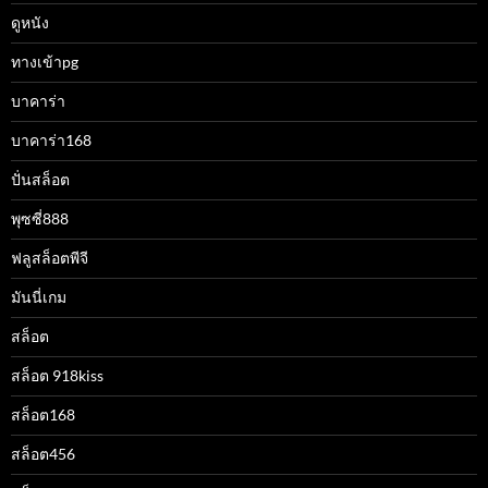
ดูหนัง
ทางเข้าpg
บาคาร่า
บาคาร่า168
ปั่นสล็อต
พุซซี่888
ฟลูสล็อตพีจี
มันนี่เกม
สล็อต
สล็อต 918kiss
สล็อต168
สล็อต456