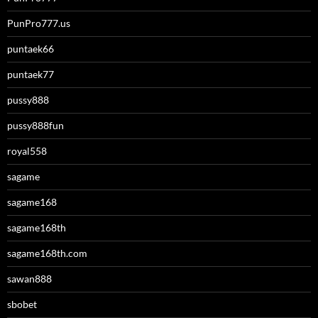
PunPro777.us
puntaek66
puntaek77
pussy888
pussy888fun
royal558
sagame
sagame168
sagame168th
sagame168th.com
sawan888
sbobet