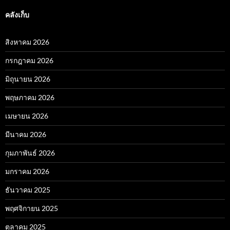
คลังเก็บ
สิงหาคม 2026
กรกฎาคม 2026
มิถุนายน 2026
พฤษภาคม 2026
เมษายน 2026
มีนาคม 2026
กุมภาพันธ์ 2026
มกราคม 2026
ธันวาคม 2025
พฤศจิกายน 2025
ตุลาคม 2025